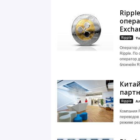
Rippl
опера
Excha
Ripple
Yu
Оператор 
Ripple. По
оператор д
блокчейн Ri
Китай
партн
Ripple
Ал
Компания R
переводов 
режиме реа