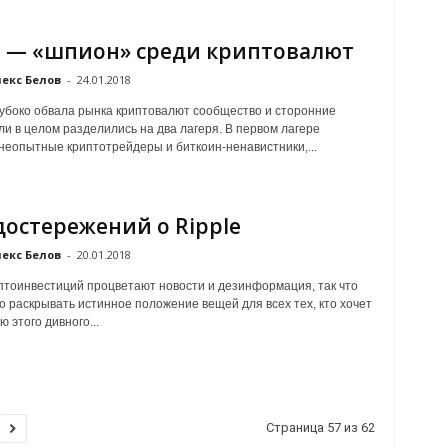
e — «шпион» среди криптовалют
екс Белов
-
24.01.2018
убоко обвала рынка криптовалют сообщество и сторонние
и в целом разделились на два лагеря. В первом лагере
неопытные криптотрейдеры и биткоин-ненавистники,...
достережений о Ripple
екс Белов
-
20.01.2018
птоинвестиций процветают новости и дезинформация, так что
о раскрывать истинное положение вещей для всех тех, кто хочет
ю этого дивного...
Страница 57 из 62