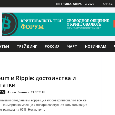
ПЯТНИЦА, АВГУСТ 7, 2026
О НАС
АТЬИ
ТРЕЙДИНГ
РОССИЯ
ЧАРТ
НОВИЧКАМ
eum и Ripple: достоинства и
татки
ncy
Алекс Белов
-
13.02.2018
большим опозданием, коррекция курсов криптовалют все же
 Примерно за месяц с 7 января совокупная капитализация
т рухнула на 67%. Несмотря...