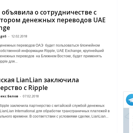
e объявила о сотрудничестве с
тором денежных переводов UAE
nge
goS
-
12.02.2018
денежных переводов ОАЭ будет пользоваться блокчейном
 собственной информации Ripple, UAE Exchange, крупнейший
енежных переводов на Ближнем Востоке, будет применять
pple для...
ская LianLian заключила
ерство с Ripple
екс Белов
-
07.02.2018
ipple заключила партнерство с китайской службой денежных
LianLian International для обработки трансграничных платежей в
льного времени. В соответствии с условиями сделки, LianLian...