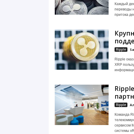
Каждый ден
переводы н
притока ден
Крупн
подде
Ripple
Sa
Ripple ока
XRP пользу
информация
Rippl
партн
Ripple
Ал
Команда Ri
телекомму
сервисом M
системы xRa