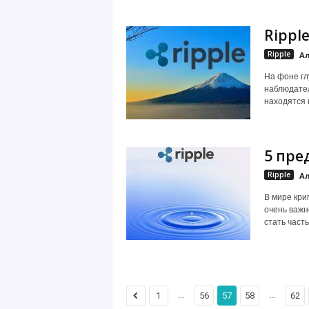
Rippl
Ripple
Ал
На фоне гл
наблюдател
находятся 
5 пре
Ripple
Ал
В мире кри
очень важн
стать часть
...
...
1
56
57
58
62