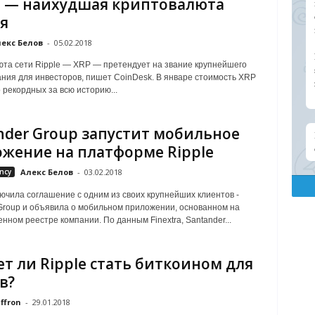
e — наихудшая криптовалюта
я
екс Белов
-
05.02.2018
та сети Ripple — XRP — претендует на звание крупнейшего
ния для инвесторов, пишет CoinDesk. В январе стоимость XRP
 рекордных за всю историю...
nder Group запустит мобильное
жение на платформе Ripple
ncy
Алекс Белов
-
03.02.2018
лючила соглашение с одним из своих крупнейших клиентов -
Group и объявила о мобильном приложении, основанном на
нном реестре компании. По данным Finextra, Santander...
т ли Ripple стать биткоином для
в?
ffron
-
29.01.2018