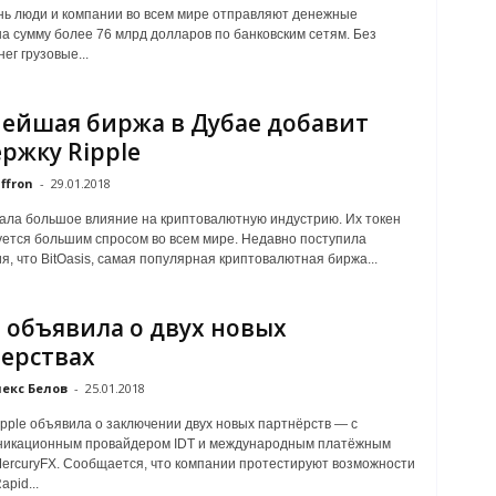
ь люди и компании во всем мире отправляют денежные
а сумму более 76 млрд долларов по банковским сетям. Без
ег грузовые...
ейшая биржа в Дубае добавит
ржку Ripple
ffron
-
29.01.2018
зала большое влияние на криптовалютную индустрию. Их токен
ется большим спросом во всем мире. Недавно поступила
, что BitOasis, самая популярная криптовалютная биржа...
e объявила о двух новых
ерствах
екс Белов
-
25.01.2018
pple объявила о заключении двух новых партнёрств — с
никационным провайдером IDT и международным платёжным
ercuryFX. Сообщается, что компании протестируют возможности
pid...