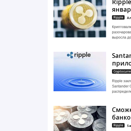
Rippl
январ
Ripple
Ал
Криптовалю
разочарова
выросла до
Santa
прило
Cryptocurre
Ripple зак
Santander 
распределе
Сможе
банко
Ripple
Sa