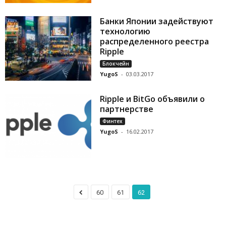
Банки Японии задействуют
технологию
распределенного реестра
Ripple
Блокчейн
YugoS
-
03.03.2017
Ripple и BitGo объявили о
партнерстве
Финтех
YugoS
-
16.02.2017
60
61
62