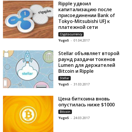
Ripple удвоил
капитализацию после
присоединении Bank of
Tokyo-Mitsubishi UFJ к
платежной сети
Cryptocurrency
YugoS
-
01.04.2017
Stellar объявляет второй
раунд раздачи токенов
Lumen для держателей
Bitcoin и Ripple
Stellar
YugoS
-
31.03.2017
Цена биткоина вновь
опустилась ниже $1000
Bitcoin
YugoS
-
24.03.2017