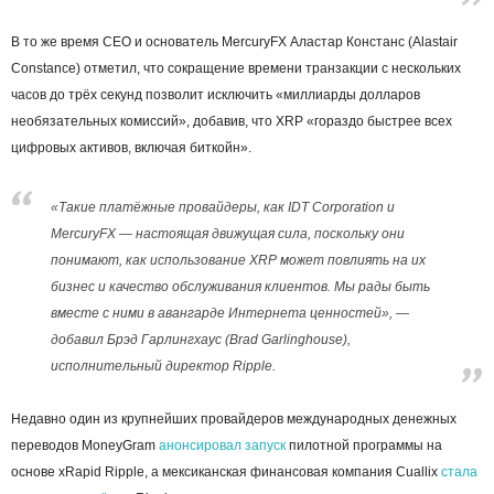
В то же время CEO и основатель MercuryFX Аластар Констанс (Alastair
Constance) отметил, что сокращение времени транзакции с нескольких
часов до трёх секунд позволит исключить «миллиарды долларов
необязательных комиссий», добавив, что XRP «гораздо быстрее всех
цифровых активов, включая биткойн».
«Такие платёжные провайдеры, как IDT Corporation и
MercuryFX — настоящая движущая сила, поскольку они
понимают, как использование XRP может повлиять на их
бизнес и качество обслуживания клиентов. Мы рады быть
вместе с ними в авангарде Интернета ценностей», —
добавил Брэд Гарлингхаус (Brad Garlinghouse),
исполнительный директор Ripple.
Недавно один из крупнейших провайдеров международных денежных
переводов MoneyGram
анонсировал запуск
пилотной программы на
основе xRapid Ripple, а мексиканская финансовая компания Cuallix
стала