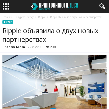
Главная
Cryptocurrency
Ripple
Ripple объявила о двух новых партнерствах
RIPPLE
Ripple объявила о двух новых
партнерствах
От
Алекс Белов
-
25.01.2018
2001