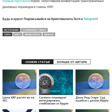
первым партнёром
Ripple, запустившим конвертацию трансграничных
денежных переводов в токены XRP.
Будь в курсе! Подписывайся на Криптовалюта.Tech в
Telegram
!
ИСТОЧНИК
COINMARKET.NEWS
ТЕГИ
#IDT
#MERCURYFX
#RIPPLE
СХОЖИЕ СТАТЬИ
БОЛЬШЕ ОТ АВТОРА
Цена XRP растет из-за
Cardano планирует
Джон Рид Старк: Суд
SEC
интегрировать
ошибся с делом Ripple
стейблкоин от Ripple