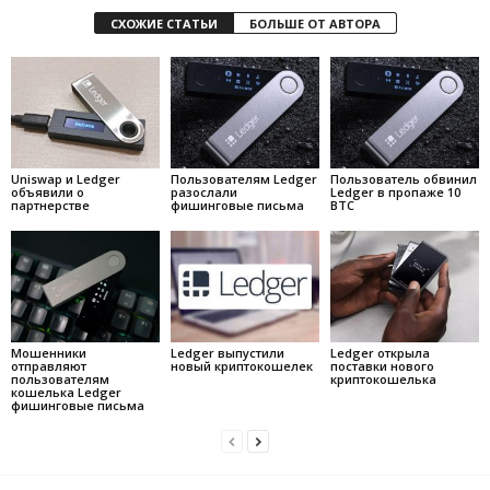
СХОЖИЕ СТАТЬИ
БОЛЬШЕ ОТ АВТОРА
Uniswap и Ledger
Пользователям Ledger
Пользователь обвинил
объявили о
разослали
Ledger в пропаже 10
партнерстве
фишинговые письма
BTC
Мошенники
Ledger выпустили
Ledger открыла
отправляют
новый криптокошелек
поставки нового
пользователям
криптокошелька
кошелька Ledger
фишинговые письма