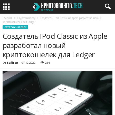
Главная
Cryptocurrency
Создатель IPod Classic из Apple разработал новый
криптокошелек для Ledger
CRYPTOCURRENCY
Создатель IPod Classic из Apple
разработал новый
криптокошелек для Ledger
От
Saffron
-
07.12.2022
264