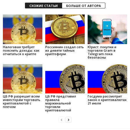
СХОЖИЕ СТАТЬИ
БОЛЬШЕ ОТ АВТОРА
Налоговая требует
Россиянин создал сеть
Юрист: покупки и
пояснить доходы: как
из девяти тайных
торговля Gram в
отчитаться о крипте
криптоферм
Telegram пока
безопасны
ЦБ РФ разрешит всем
ЦБ РФ представил
Госдума рассмотрит
инвесторам торговать
правила
закон о криптовалютах
криптовалютой с
маржинальной
21 июля
плечом
торговли
криптовалютой