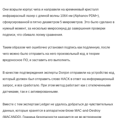
Они вскрыли корпус чипа и направили на кремниевый кристалл
инфракрасный лазер с длиной волны 1064 нм (Alphanov PDM+),
сфокусированной в пятно диаметром 5 микрометров. Это было сделано в
нужный момент, за несколько микросекунд до завершения проверки
подписи, что сбивало логику сравнения.
Таким образом чип ошибочно установил подпись как подлинную, после
чего можно было отправить на него произвольный код, в теории
вредоносное ПО, и заставить его выполнить.
В качестве подтверждения эксперты Donjon отправили на устройство код,
который должен был отправить слово HACK в ответ на информационный
запрос, и все сработало. При этом метод работает как с отключенными
датчиками, так и с активированными.
Вместе с тем экспертам Ledger не удалось добраться до чувствительных
данных, которые хранятся в аппаратном блоке MAC-and-Destroy
(MACANDD). Граница безопасности находится не во встроенном