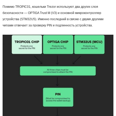
Помимо TROPIC01, кошельки Trezor используют два других слоя
безопасности — OPTIGA Trust M (V3) и основной микроконтроллер
устройства (STM32U5). Именно последний в связке с двумя другими
чипами отвечает за проверку PIN и подлинность устройства.