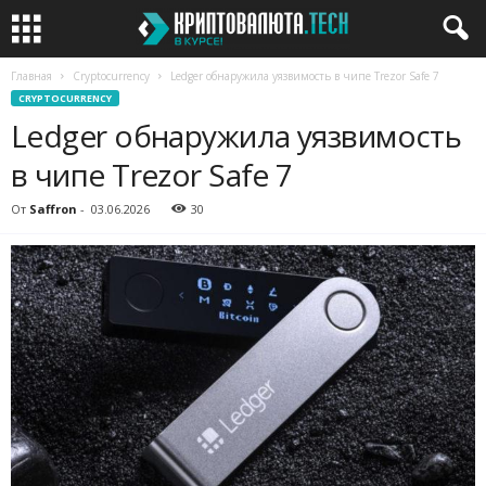
Главная
Cryptocurrency
Ledger обнаружила уязвимость в чипе Trezor Safe 7
CRYPTOCURRENCY
Ledger обнаружила уязвимость
в чипе Trezor Safe 7
От
Saffron
-
03.06.2026
30