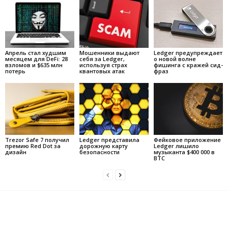
Апрель стал худшим
Мошенники выдают
Ledger предупреждает
месяцем для DeFi: 28
себя за Ledger,
о новой волне
взломов и $635 млн
используя страх
фишинга с кражей сид-
потерь
квантовых атак
фраз
Trezor Safe 7 получил
Ledger представила
Фейковое приложение
премию Red Dot за
дорожную карту
Ledger лишило
дизайн
безопасности
музыканта $400 000 в
BTC