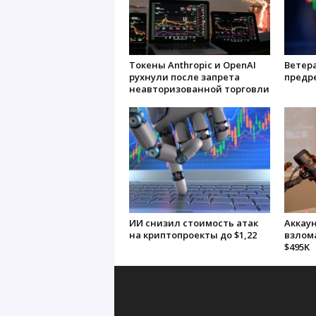
Токены Anthropic и OpenAI
Ветер
рухнули после запрета
предр
неавторизованной торговли
ИИ снизил стоимость атак
Аккаун
на криптопроекты до $1,22
взлома
$495K