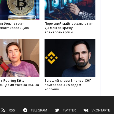
ан Уолл-стрит
Пермский майнер заплатит
екает коррекцию
7,3 млн за кражу
электроэнергии
т Roaring Kitty
Бывший глава Binance-СНГ
н: дамп токена RKC на
приговорен к 5 годам
колонии
RSS
TELEGRAM
TWITTER
VKONTAKTE