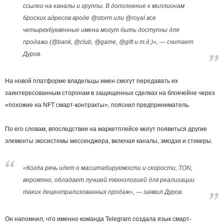
ссылки на каналы и группы. В дополнение к миллионам
броских адресов вроде @storm или @royal все
четырехбуквенные имена могут быть доступны для
продажи (@bank, @club, @game, @gift и т.д.)», — считает
Дуров.
На новой платформе владельцы имен смогут передавать их
заинтересованным сторонам в защищенных сделках на блокчейне через
«похожие на NFT смарт-контракты», пояснил предприниматель.
По его словам, впоследствии на маркетплейсе могут появиться другие
элементы экосистемы мессенджера, включая каналы, эмодзи и стикеры.
«Когда речь идет о масштабируемости и скорости, TON,
вероятно, обладает лучшей технологией для реализации
таких децентрализованных продаж», — заявил Дуров.
Он напомнил, что именно команда Telegram создала язык смарт-