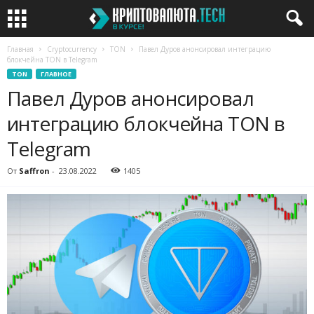
Главная
Cryptocurrency
TON
Павел Дуров анонсировал интеграцию
блокчейна TON в Telegram
TON
ГЛАВНОЕ
Павел Дуров анонсировал
интеграцию блокчейна TON в
Telegram
От
Saffron
-
23.08.2022
1405