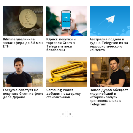
Bitmine увеличила
Юрист: покупки и
Австралия подала в
запас эфира до 5,8 млн
торговля Gram в
суд на Telegram из-за
ETH
Telegram пока
террористического
безопасны
контента
Госдума советует не
Samsung Wallet
Павел Дуров обещает
покупать Gram на фоне
добавит поддержку
«крупнейший в
дела Дурова
стейблкоинов
истории» запуск
криптокошелька в
Telegram