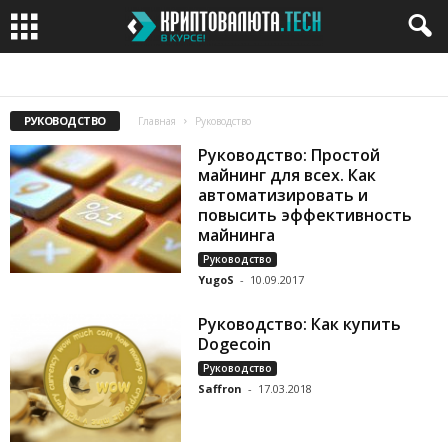
CRYPTOCURRENCY
HARDWARE NEWS
ICO
IEO
MINING
РУКОВОДСТВО
Главная
Руководство
Руководство: Простой
майнинг для всех. Как
автоматизировать и
повысить эффективность
майнинга
Руководство
YugoS
-
10.09.2017
Руководство: Как купить
Dogecoin
Руководство
Saffron
-
17.03.2018