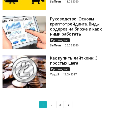
Saffron
-
11.06.2020
Руководство: Основы
криптотрейдинга. Виды
ордеров на бирже и как с
ними работать
Руководство
Saffron
-
25.06.2020
Как купить лайткоин: 3
простых шага
Руководство
YugoS
-
13.09.2017
1
2
3