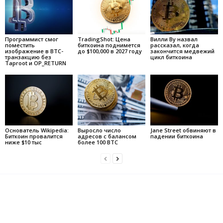
Программист смог
TradingShot: Цена
Вилли Ву назвал
поместить
биткоина поднимется
рассказал, когда
изображение в BTC-
до $100,000 в 2027 году
закончится медвежий
транзакцию без
цикл биткоина
Taproot и OP_RETURN
Основатель Wikipedia:
Выросло число
Jane Street обвиняют в
Биткоин провалится
адресов с балансом
падении биткоина
ниже $10 тыс
более 100 BTC