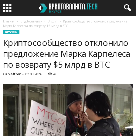
Главная
Cryptocurrency
Bitcoin
Криптосообщество отклонило предложение
Марка Карпелеса по возврату $5 млрд в BTC
BITCOIN
Криптосообщество отклонило
предложение Марка Карпелеса
по возврату $5 млрд в BTC
От
Saffron
-
02.03.2026
46