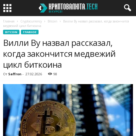
Главная
Cryptocurrency
Bitcoin
Вилли Ву назвал рассказал, когда закончится
медвежий цикл биткоина
BITCOIN
ГЛАВНОЕ
Вилли Ву назвал рассказал,
когда закончится медвежий
цикл биткоина
От
Saffron
-
27.02.2026
98