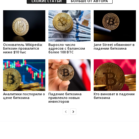
СХОЖИЕ СТАТЬИ
БОЛЬШЕ ОТ АВТОРА
Основатель Wikipedia:
Выросло число
Jane Street обвиняют в
Биткоин провалится
адресов с балансом
падении биткоина
ниже $10 тыс
более 100 BTC
Аналитики поспорили о
Падение биткоина
Кто виноват в падении
цене биткоина
привлекло новых
биткоина
инвесторов