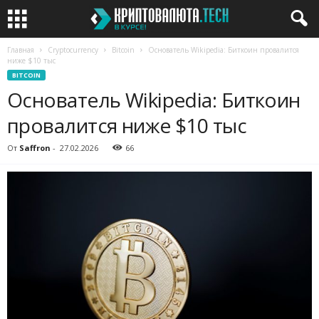
Главная
Cryptocurrency
Bitcoin
Основатель Wikipedia: Биткоин провалится
ниже $10 тыс
BITCOIN
Основатель Wikipedia: Биткоин
провалится ниже $10 тыс
От
Saffron
-
27.02.2026
66