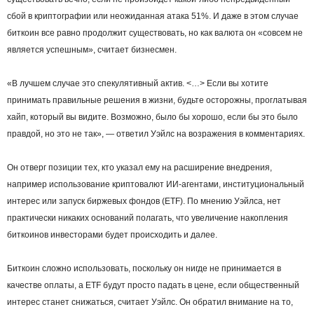
сбой в криптографии или неожиданная атака 51%. И даже в этом случае
биткоин все равно продолжит существовать, но как валюта он «совсем не
является успешным», считает бизнесмен.
«В лучшем случае это спекулятивный актив. <…> Если вы хотите
принимать правильные решения в жизни, будьте осторожны, проглатывая
хайп, который вы видите. Возможно, было бы хорошо, если бы это было
правдой, но это не так», — ответил Уэйлс на возражения в комментариях.
Он отверг позиции тех, кто указал ему на расширение внедрения,
например использование криптовалют ИИ-агентами, институциональный
интерес или запуск биржевых фондов (ETF). По мнению Уэйлса, нет
практически никаких оснований полагать, что увеличение накопления
биткоинов инвесторами будет происходить и далее.
Биткоин сложно использовать, поскольку он нигде не принимается в
качестве оплаты, а ETF будут просто падать в цене, если общественный
интерес станет снижаться, считает Уэйлс. Он обратил внимание на то,