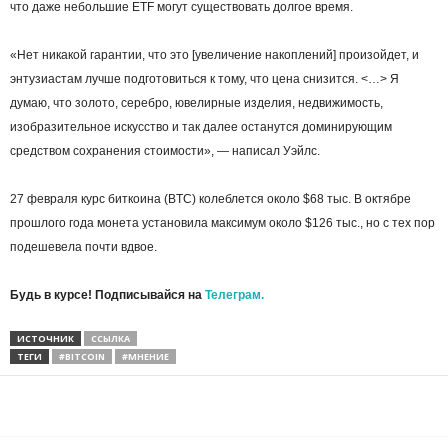
что даже небольшие ETF могут существовать долгое время.
«Нет никакой гарантии, что это [увеличение накоплений] произойдет, и
энтузиастам лучше подготовиться к тому, что цена снизится. <…> Я
думаю, что золото, серебро, ювелирные изделия, недвижимость,
изобразительное искусство и так далее останутся доминирующим
средством сохранения стоимости», — написал Уэйлс.
27 февраля курс биткоина (BTC) колеблется около $68 тыс. В октябре
прошлого года монета установила максимум около $126 тыс., но с тех пор
подешевела почти вдвое.
Будь в курсе! Подписывайся на
Телеграм.
ИСТОЧНИК
ССЫЛКА
ТЕГИ
#BITCOIN
#МНЕНИЕ