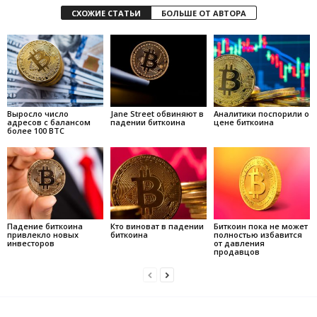
СХОЖИЕ СТАТЬИ
БОЛЬШЕ ОТ АВТОРА
Выросло число
Jane Street обвиняют в
Аналитики поспорили о
адресов с балансом
падении биткоина
цене биткоина
более 100 BTC
Падение биткоина
Кто виноват в падении
Биткоин пока не может
привлекло новых
биткоина
полностью избавится
инвесторов
от давления
продавцов