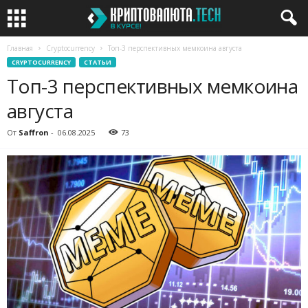
Главная
Cryptocurrency
Топ-3 перспективных мемкоина августа
CRYPTOCURRENCY
СТАТЬИ
Топ-3 перспективных мемкоина
августа
От
Saffron
-
06.08.2025
73