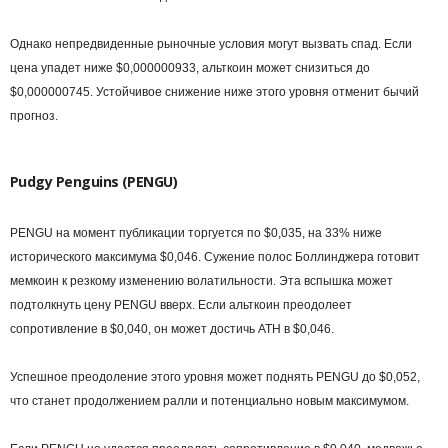
Однако непредвиденные рыночные условия могут вызвать спад. Если
цена упадет ниже $0,000000933, альткоин может снизиться до
$0,000000745. Устойчивое снижение ниже этого уровня отменит бычий
прогноз.
Pudgy Penguins (PENGU)
PENGU на момент публикации торгуется по $0,035, на 33% ниже
исторического максимума $0,046. Сужение полос Боллинджера готовит
мемкоин к резкому изменению волатильности. Эта вспышка может
подтолкнуть цену PENGU вверх. Если альткоин преодолеет
сопротивление в $0,040, он может достичь ATH в $0,046.
Успешное преодоление этого уровня может поднять PENGU до $0,052,
что станет продолжением ралли и потенциально новым максимумом.