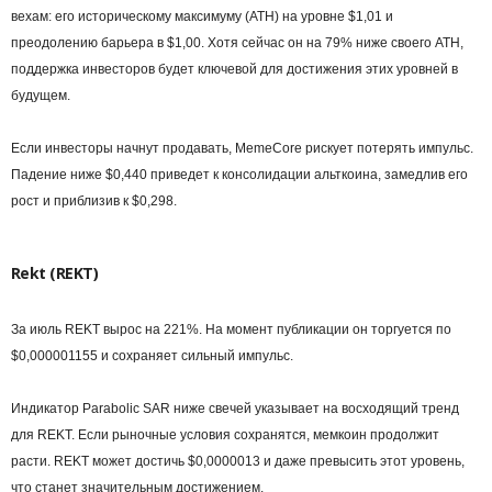
вехам: его историческому максимуму (ATH) на уровне $1,01 и
преодолению барьера в $1,00. Хотя сейчас он на 79% ниже своего ATH,
поддержка инвесторов будет ключевой для достижения этих уровней в
будущем.
Если инвесторы начнут продавать, MemeCore рискует потерять импульс.
Падение ниже $0,440 приведет к консолидации альткоина, замедлив его
рост и приблизив к $0,298.
Rekt (REKT)
За июль REKT вырос на 221%. На момент публикации он торгуется по
$0,000001155 и сохраняет сильный импульс.
Индикатор Parabolic SAR ниже свечей указывает на восходящий тренд
для REKT. Если рыночные условия сохранятся, мемкоин продолжит
расти. REKT может достичь $0,0000013 и даже превысить этот уровень,
что станет значительным достижением.