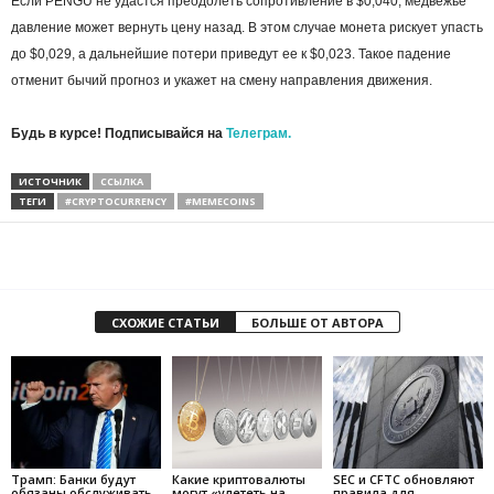
Если PENGU не удастся преодолеть сопротивление в $0,040, медвежье
давление может вернуть цену назад. В этом случае монета рискует упасть
до $0,029, а дальнейшие потери приведут ее к $0,023. Такое падение
отменит бычий прогноз и укажет на смену направления движения.
Будь в курсе! Подписывайся на
Телеграм.
ИСТОЧНИК
ССЫЛКА
ТЕГИ
#CRYPTOCURRENCY
#MEMECOINS
СХОЖИЕ СТАТЬИ
БОЛЬШЕ ОТ АВТОРА
Трамп: Банки будут
Какие криптовалюты
SEC и CFTC обновляют
обязаны обслуживать
могут «улететь на
правила для