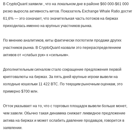
В CryptoQuant заявили , что на локальном дне в районе $60 000-$61 000
резко выросла активность китов. Показатель Exchange Whale Ratio достиг
61,6% — это означает, что значительная часть потоков на биржах
приходилась именно на крупных участников рынка.
По мнению аналитиков, киты фактически поглотили продажи других
участников рынка. В CryptoQuant назвали это перераспределением
активов от «слабых рук» к «сильным».
Дополнительным сигналом стало сокращение предложения первой
криптовалюты на биржах. За пять дней крупные игроки вывели на
холодные кошельки 11 422 BTC. По текущим рыночным оценкам, это
примерно $700 млн.
Отток указывает на то, что с торговых площадок вывели больше монет,
чем завели. Обычно такая динамика снижает ликвидное предложение
актива на биржах и может ослабить давление продавцов, говорится в
заявлении.