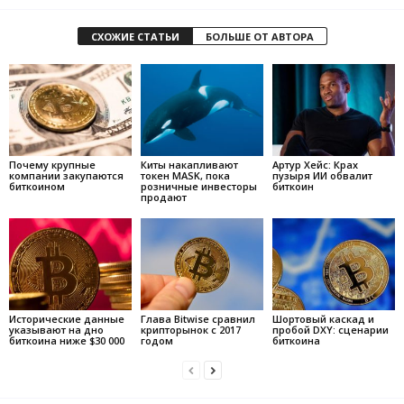
СХОЖИЕ СТАТЬИ
БОЛЬШЕ ОТ АВТОРА
Почему крупные
Киты накапливают
Артур Хейс: Крах
компании закупаются
токен MASK, пока
пузыря ИИ обвалит
биткоином
розничные инвесторы
биткоин
продают
Исторические данные
Глава Bitwise сравнил
Шортовый каскад и
указывают на дно
крипторынок с 2017
пробой DXY: сценарии
биткоина ниже $30 000
годом
биткоина