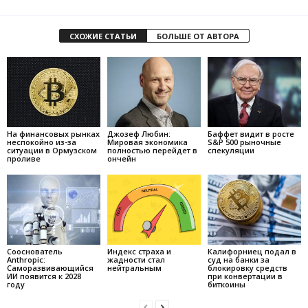
СХОЖИЕ СТАТЬИ
БОЛЬШЕ ОТ АВТОРА
На финансовых рынках
Джозеф Любин:
Баффет видит в росте
неспокойно из-за
Мировая экономика
S&P 500 рыночные
ситуации в Ормузском
полностью перейдет в
спекуляции
проливе
ончейн
Сооснователь
Индекс страха и
Калифорниец подал в
Anthropic:
жадности стал
суд на банки за
Саморазвивающийся
нейтральным
блокировку средств
ИИ появится к 2028
при конвертации в
году
биткоины