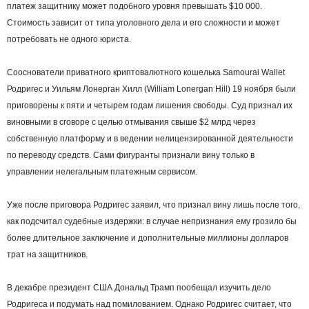
платеж защитнику может подобного уровня превышать $10 000.
Стоимость зависит от типа уголовного дела и его сложности и может
потребовать не одного юриста.
Сооснователи приватного криптовалютного кошелька Samourai Wallet
Родригес и Уильям Лонерган Хилл (William Lonergan Hill) 19 ноября были
приговорены к пяти и четырем годам лишения свободы. Суд признал их
виновными в сговоре с целью отмывания свыше $2 млрд через
собственную платформу и в ведении нелицензированной деятельности
по переводу средств. Сами фигуранты признали вину только в
управлении нелегальным платежным сервисом.
Уже после приговора Родригес заявил, что признал вину лишь после того,
как подсчитал судебные издержки: в случае непризнания ему грозило бы
более длительное заключение и дополнительные миллионы долларов
трат на защитников.
В декабре президент США Дональд Трамп пообещал изучить дело
Родригеса и подумать над помилованием. Однако Родригес считает, что