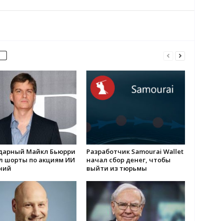
дарный Майкл Бьюрри
Разработчик Samourai Wallet
л шорты по акциям ИИ
начал сбор денег, чтобы
ний
выйти из тюрьмы