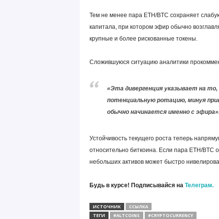
Тем не менее пара ETH/BTC сохраняет слабу
капитала, при котором эфир обычно возглавля
крупные и более рискованные токены.
Сложившуюся ситуацию аналитики прокомме
«Эта дивергенция указывает на то
потенциальную ротацию, минуя при
обычно начинается именно с эфира»
Устойчивость текущего роста теперь напряму
относительно биткоина. Если пара ETH/BTC о
небольших активов может быстро нивелирова
Будь в курсе! Подписывайся на
Телеграм.
ИСТОЧНИК
ССЫЛКА
ТЕГИ
#ALTCOINS
#CRYPTOCURRENCY