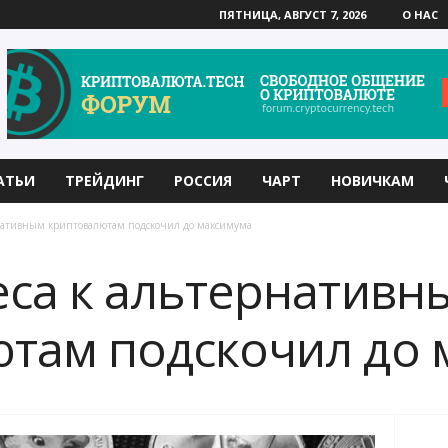
ПЯТНИЦА, АВГУСТ 7, 2026
О НАС
АТЬИ
ТРЕЙДИНГ
РОССИЯ
ЧАРТ
НОВИЧКАМ
рнативным криптовалютам подскочил до максимума
еса к альтернативн
там подскочил до 