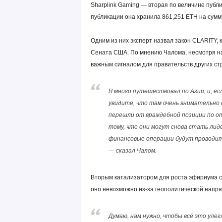
Sharplink Gaming — вторая по величине публ
публикации она хранила 861,251 ETH на сумму
Одним из них эксперт назвал закон CLARITY,
Сената США. По мнению Чалома, несмотря на
важным сигналом для правительств других ст
Я много путешествовал по Азии, и, ес
увидите, что там очень внимательно
перешли от враждебной позиции по 
тому, что они могут снова стать лид
финансовые операции будут проводить
— сказал Чалом.
Вторым катализатором для роста эфириума с
оно невозможно из-за геополитической напря
Думаю, нам нужно, чтобы всё это уле