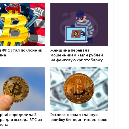
й ФРС стал поклонник
Женщина перевела
ина
мошенникам 7 млн рублей
на фейковую криптобиржу
pital определила 3
Эксперт назвал главную
ра для выхода BTC из
ошибку биткоин-инвесторов
зона