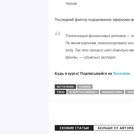
Чалом.
Последний фактор подорожания эфириума мож
Токенизация финансовых активов — эт
По моим оценкам, токенизировано око
году. Так что процесс шёл довольно 
фонды, — объяснил эксперт.
Будь в курсе! Подписывайся на
Телеграм.
ИСТОЧНИК
ССЫЛКА
ТЕГИ
#CRYPTOCURRENCY
#АНАЛИТИКА
ЭФИ
СХОЖИЕ СТАТЬИ
БОЛЬШЕ ОТ АВТОРА