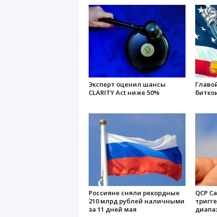
Эксперт оценил шансы
Главо
CLARITY Act ниже 50%
битко
Россияне сняли рекордные
QCP Ca
210 млрд рублей наличными
тригге
за 11 дней мая
диапа