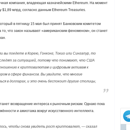
ичная компания, владеющая казначейскими Ethereum. На момент
 $1,89 млрд, согласно данным Ethereum Treasuries.
 который в пятницу 15 мая был принят Банковским комитетом
 то, что закон называют «американским феноменом», он станет
ран.
ли вы поедете в Корею, Гонконг, Токио или Сингапур, то
 следят за ситуацией, потому что понимают, что США
отношению к криптовалютам и цифровым активам к
ером в сфере финансов. Вы увидите, что многие
ся в долларах, и это очень беспокоит другие столицы,
танет возвращение интереса к рыночным рискам. Однако пока
жённости и ажиотажа вокруг искусственного интеллекта.
глось, чтобы снова увидеть рост криптовалют, — сказал