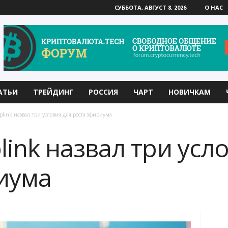
СУББОТА, АВГУСТ 8, 2026
О НАС
АТЬИ
ТРЕЙДИНГ
РОССИЯ
ЧАРТ
НОВИЧКАМ
plink назвал три условия для роста эфириума
link назвал три усл
иума