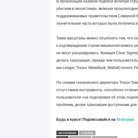
В организации назвали подписи вслепую стр
убыткам в экосистемах, включая прошлогодний
поддерживаемые правительством Северной Ко
значительная часть которых была получена 
Такие масштабы можно объяснить тем, что се
к подтверждению строки машиночитаемого ше
не могут расшифровать. Функция Clear Signin
делать транзакция, прежде чем пользователь
как Ledger, Trezor, MetaMask, WalletConnect, Fi
По словам технического директора Trezor Т
отсутствием инструмента, способного отличи
пользователи «не подозревая об этом, подпис
проблему, делая транзакции доступными для 
Будь в курсе! Подписывайся на
Телеграм.
ИСТОЧНИК
ССЫЛКА