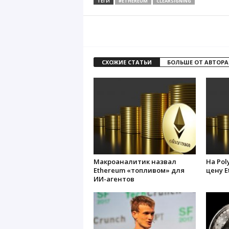
ТЕГИ
#ETHEREUM
CLEARSIGNING
СХОЖИЕ СТАТЬИ
БОЛЬШЕ ОТ АВТОРА
Макроаналитик назвал
На Pol
Ethereum «топливом» для
цену E
ИИ-агентов