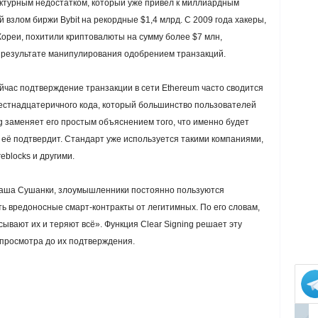
уктурным недостатком, который уже привёл к миллиардным
 взлом биржи Bybit на рекордные $1,4 млрд. С 2009 года хакеры,
реи, похитили криптовалюты на сумму более $7 млн,
в результате манипулирования одобрением транзакций.
йчас подтверждение транзакции в сети Ethereum часто сводится
стнадцатеричного кода, который большинство пользователей
g заменяет его простым объяснением того, что именно будет
 её подтвердит. Стандарт уже используется такими компаниями,
reblocks и другими.
омаша Сушанки, злоумышленники постоянно пользуются
ть вредоносные смарт-контракты от легитимных. По его словам,
ывают их и теряют всё». Функция Clear Signing решает эту
просмотра до их подтверждения.