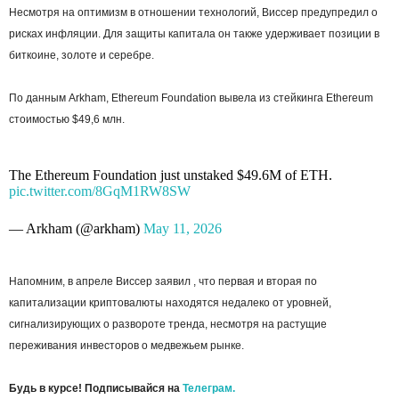
Несмотря на оптимизм в отношении технологий, Виссер предупредил о
рисках инфляции. Для защиты капитала он также удерживает позиции в
биткоине, золоте и серебре.
По данным Arkham, Ethereum Foundation вывела из стейкинга Ethereum
стоимостью $49,6 млн.
The Ethereum Foundation just unstaked $49.6M of ETH.
pic.twitter.com/8GqM1RW8SW
— Arkham (@arkham)
May 11, 2026
Напомним, в апреле Виссер заявил , что первая и вторая по
капитализации криптовалюты находятся недалеко от уровней,
сигнализирующих о развороте тренда, несмотря на растущие
переживания инвесторов о медвежьем рынке.
Будь в курсе! Подписывайся на
Телеграм.