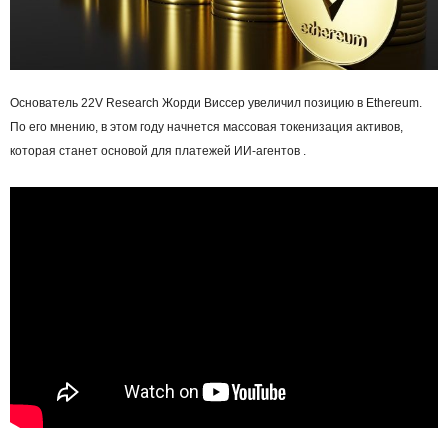
Основатель 22V Research Жорди Виссер увеличил позицию в Ethereum.
По его мнению, в этом году начнется массовая токенизация активов,
которая станет основой для платежей ИИ-агентов .