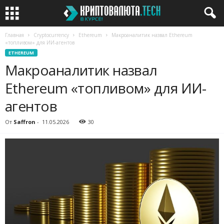
Главная
Cryptocurrency
Ethereum
Макроаналитик назвал Ethereum
«топливом» для ИИ-агентов
ETHEREUM
Макроаналитик назвал
Ethereum «топливом» для ИИ-
агентов
От
Saffron
-
11.05.2026
30