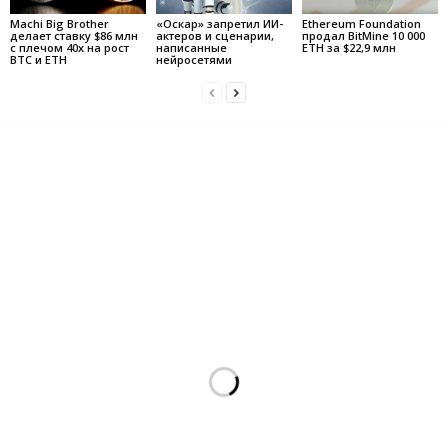
Machi Big Brother
«Оскар» запретил ИИ-
Ethereum Foundation
делает ставку $86 млн
актеров и сценарии,
продал BitMine 10 000
с плечом 40x на рост
написанные
ETH за $22,9 млн
BTC и ETH
нейросетями