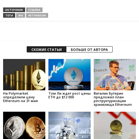
ИСТОЧНИК
ССЫЛКА
ТЕГИ
#AI
#ETHEREUM
СХОЖИЕ СТАТЬИ
БОЛЬШЕ ОТ АВТОРА
На Polymarket
Том Ли ждет рост цены
Виталик Бутерин
определили цену
ETH до $12 000
предложил план
Ethereum на 31 мая
реструктуризации
хранилища Ethereum