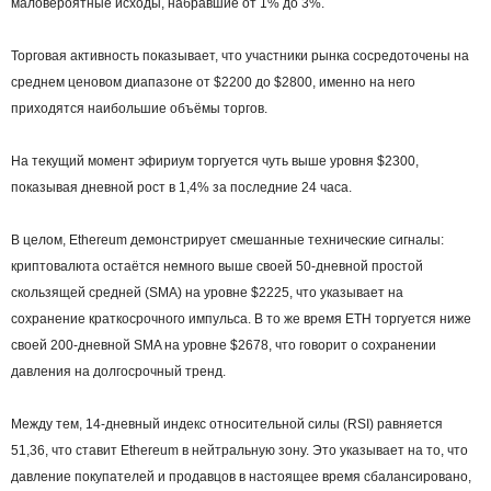
маловероятные исходы, набравшие от 1% до 3%.
Торговая активность показывает, что участники рынка сосредоточены на
среднем ценовом диапазоне от $2200 до $2800, именно на него
приходятся наибольшие объёмы торгов.
На текущий момент эфириум торгуется чуть выше уровня $2300,
показывая дневной рост в 1,4% за последние 24 часа.
В целом, Ethereum демонстрирует смешанные технические сигналы:
криптовалюта остаётся немного выше своей 50-дневной простой
скользящей средней (SMA) на уровне $2225, что указывает на
сохранение краткосрочного импульса. В то же время ETH торгуется ниже
своей 200-дневной SMA на уровне $2678, что говорит о сохранении
давления на долгосрочный тренд.
Между тем, 14-дневный индекс относительной силы (RSI) равняется
51,36, что ставит Ethereum в нейтральную зону. Это указывает на то, что
давление покупателей и продавцов в настоящее время сбалансировано,