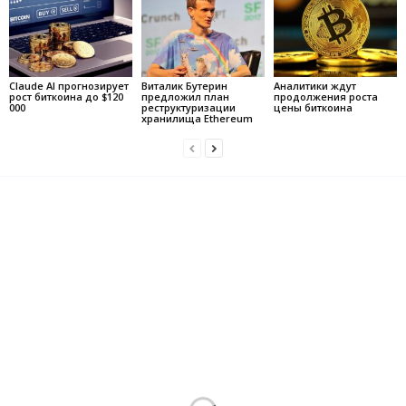
Claude AI прогнозирует
Виталик Бутерин
Аналитики ждут
рост биткоина до $120
предложил план
продолжения роста
000
реструктуризации
цены биткоина
хранилища Ethereum