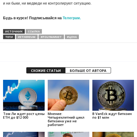
и ни быки, ни медведи не контролируют ситуацию.
Будь в курсе! Подписывайся на
Телеграм.
ИСТОЧНИК
ССЫЛКА
ТЕГИ
#ETHEREUM
#POLYMARKET
#ЦЕНА
СХОЖИЕ СТАТЬИ
БОЛЬШЕ ОТ АВТОРА
Том Ли ждет рост цены
Мнение:
В VanEck ждут биткоин
ETH до $12 000
Четырехлетний цикл
по $1 млн
биткоина уже не
работает