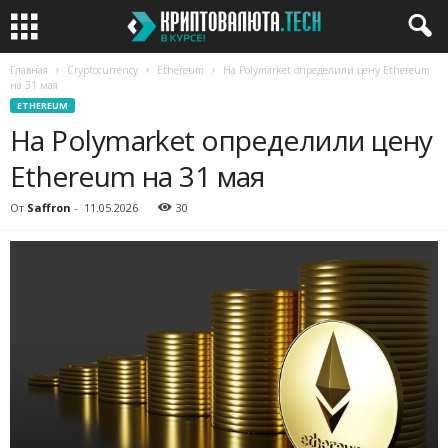
Главная
Cryptocurrency
Ethereum
На Polymarket определили цену Ethereum
на 31 мая
ETHEREUM
На Polymarket определили цену
Ethereum на 31 мая
От
Saffron
-
11.05.2026
30