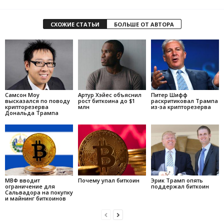
СХОЖИЕ СТАТЬИ
БОЛЬШЕ ОТ АВТОРА
Самсон Моу
Артур Хэйес объяснил
Питер Шифф
высказался по поводу
рост биткоина до $1
раскритиковал Трампа
крипторезерва
млн
из-за крипторезерва
Дональда Трампа
МВФ вводит
Почему упал биткоин
Эрик Трамп опять
ограничение для
поддержал биткоин
Сальвадора на покупку
и майнинг биткоинов