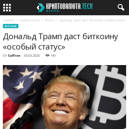
Главная
Cryptocurrency
Bitcoin
Дональд Трамп даст биткоину «особый статус»
BITCOIN
Дональд Трамп даст биткоину
«особый статус»
От
Saffron
-
05.03.2025
141