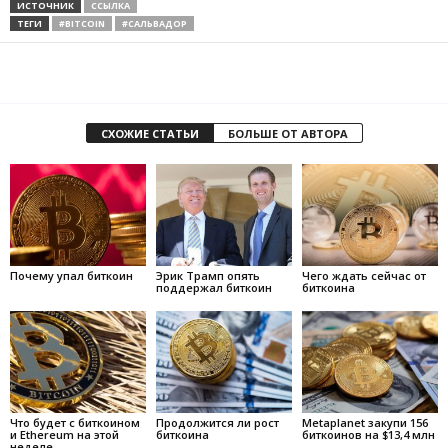
ИСТОЧНИК
ССЫЛКА
ТЕГИ
#BITCOIN
#САЛЬВАДОР
СХОЖИЕ СТАТЬИ
БОЛЬШЕ ОТ АВТОРА
Почему упал биткоин
Эрик Трамп опять
Чего ждать сейчас от
поддержал биткоин
биткоина
Что будет с биткоином
Продолжится ли рост
Metaplanet закупи 156
и Ethereum на этой
биткоина
биткоинов на $13,4 млн
неделе