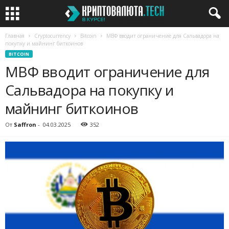
Главная
Cryptocurrency
Bitcoin
МВФ вводит ограничение для Сальвадора на
покупку и майнинг биткоинов
BITCOIN
МВФ вводит ограничение для
Сальвадора на покупку и
майнинг биткоинов
От
Saffron
-
04.03.2025
352