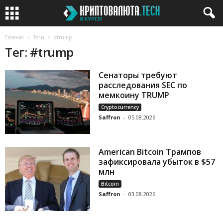
Главная
Теги
#trump
Тег: #trump
Сенаторы требуют
расследования SEC по
мемкоину TRUMP
Cryptocurrency
Saffron
-
05.08.2026
American Bitcoin Трампов
зафиксировала убыток в $57
млн
Bitcoin
Saffron
-
03.08.2026