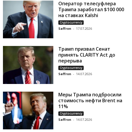
Оператор телесуфлера
Трампа заработал $100 000
на ставках Kalshi
Cryptocurrency
Saffron
-
17.07.2026
Трамп призвал Сенат
принять CLARITY Act до
перерыва
Cryptocurrency
Saffron
-
14.07.2026
Меры Трампа подбросили
стоимость нефти Brent на
11%
Cryptocurrency
Saffron
-
14.07.2026