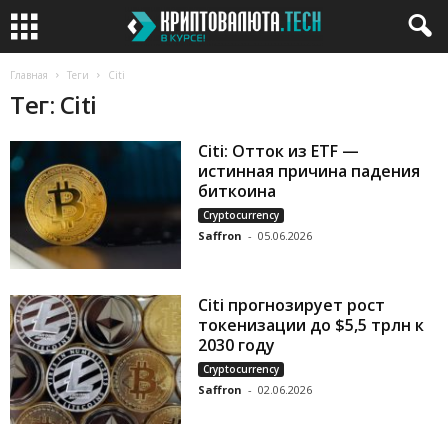
Главная
Теги
Citi
Тег: Citi
Citi: Отток из ETF —
истинная причина падения
биткоина
Cryptocurrency
Saffron
-
05.06.2026
Citi прогнозирует рост
токенизации до $5,5 трлн к
2030 году
Cryptocurrency
Saffron
-
02.06.2026