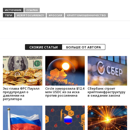
ИСТОЧНИК
ССЫЛКА
ТЕГИ
#CRYPTOCURRENCY
#РОССИЯ
КРИПТОМОШЕННИЧЕСТВО
СХОЖИЕ СТАТЬИ
БОЛЬШЕ ОТ АВТОРА
Экс-глава ФРС Пауэлл
Circle заморозила $12,4
Сбербанк строит
предупредил о
млн USDC из-за иска
криптоинфраструктуру
давлении на
против россиянина
в ожидании закона
регулятора