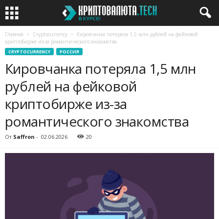
Главная
Cryptocurrency
Кировчанка потеряла 1,5 млн рублей на фейковой
криптобирже из-за романтического знакомства
CRYPTOCURRENCY
РОССИЯ
Кировчанка потеряла 1,5 млн
рублей на фейковой
криптобирже из-за
романтического знакомства
От
Saffron
-
02.06.2026
20