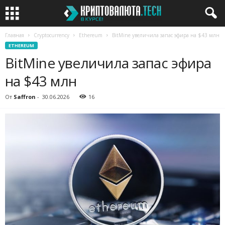
Главная
Cryptocurrency
Ethereum
BitMine увеличила запас эфира на $43 млн
ETHEREUM
BitMine увеличила запас эфира
на $43 млн
От
Saffron
-
30.06.2026
16