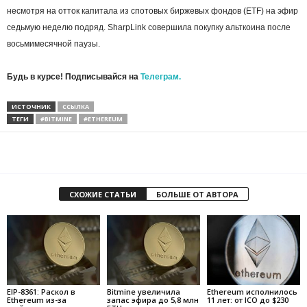
несмотря на отток капитала из спотовых биржевых фондов (ETF) на эфир
седьмую неделю подряд. SharpLink совершила покупку альткоина после
восьмимесячной паузы.
Будь в курсе! Подписывайся на
Телеграм.
ИСТОЧНИК
ССЫЛКА
ТЕГИ
#BITMINE
#ETHEREUM
СХОЖИЕ СТАТЬИ
БОЛЬШЕ ОТ АВТОРА
EIP-8361: Раскол в
Bitmine увеличила
Ethereum исполнилось
Ethereum из-за
запас эфира до 5,8 млн
11 лет: от ICO до $230