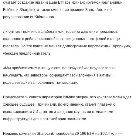
считает создание организации Ethlabs, финансируемой компаниями
BitMine и Sharplink, а также смягчение позиции Банка Англии о
регулировании стейблкоинов.
Ли считает причиной слабости крипторынка давление продавцов,
связанное с ребалансировкой инвестиционных портфелей в конце
квартала. Но это вовсе не меняет долгосрочные перспективы Эфириума,
убежден предприниматель:
«Мы приближаемся к концу июня, поэтому сейчас неудивительно
наблюдать, как инвесторы сокращают свои вложения в активы,
подешевевшие за последние три месяца».
Председатель совета директоров BitMine уверен, что криптовалюты ждет
хорошее будущее. Причинами, по его мнению, станут платежи с
использованием ИИ-агентов и создание крупными компаниями
инфраструктуры для платежей криптоактивами.
Недавно компания SharpLink приобрела 39 196 ETH на $62,4 млн —