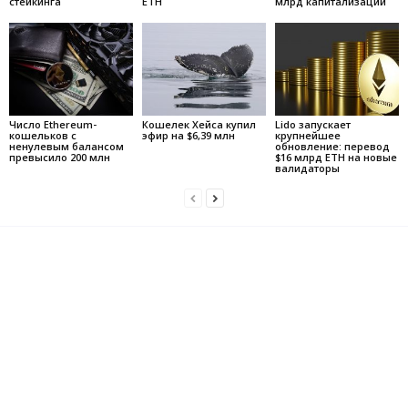
стейкинга
ETH
млрд капитализации
Число Ethereum-
Кошелек Хейса купил
Lido запускает
кошельков с
эфир на $6,39 млн
крупнейшее
ненулевым балансом
обновление: перевод
превысило 200 млн
$16 млрд ETH на новые
валидаторы