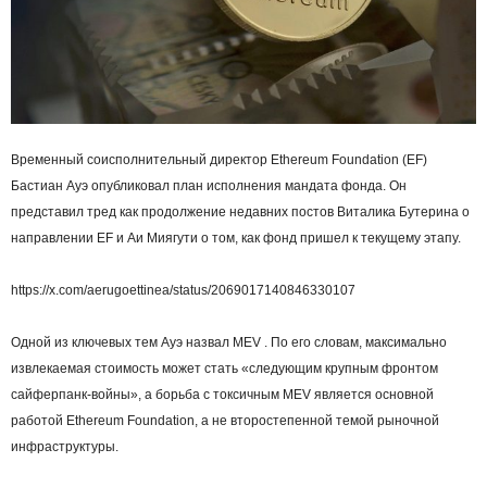
Временный соисполнительный директор Ethereum Foundation (EF)
Бастиан Ауэ опубликовал план исполнения мандата фонда. Он
представил тред как продолжение недавних постов Виталика Бутерина о
направлении EF и Аи Миягути о том, как фонд пришел к текущему этапу.
https://x.com/aerugoettinea/status/2069017140846330107
Одной из ключевых тем Ауэ назвал MEV . По его словам, максимально
извлекаемая стоимость может стать «следующим крупным фронтом
сайферпанк-войны», а борьба с токсичным MEV является основной
работой Ethereum Foundation, а не второстепенной темой рыночной
инфраструктуры.