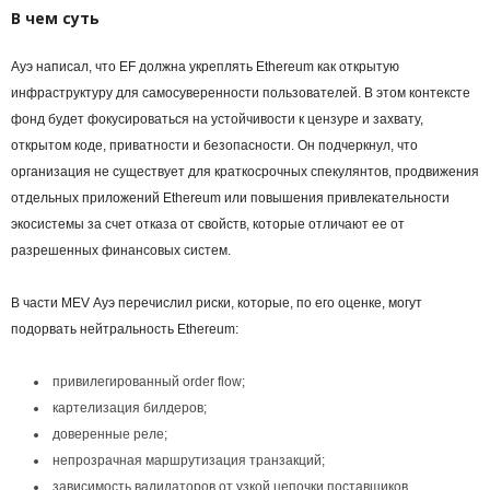
В чем суть
Ауэ написал, что EF должна укреплять Ethereum как открытую
инфраструктуру для самосуверенности пользователей. В этом контексте
фонд будет фокусироваться на устойчивости к цензуре и захвату,
открытом коде, приватности и безопасности. Он подчеркнул, что
организация не существует для краткосрочных спекулянтов, продвижения
отдельных приложений Ethereum или повышения привлекательности
экосистемы за счет отказа от свойств, которые отличают ее от
разрешенных финансовых систем.
В части MEV Ауэ перечислил риски, которые, по его оценке, могут
подорвать нейтральность Ethereum:
привилегированный
order flow
;
картелизация билдеров;
доверенные реле;
непрозрачная маршрутизация транзакций;
зависимость валидаторов от узкой цепочки поставщиков.