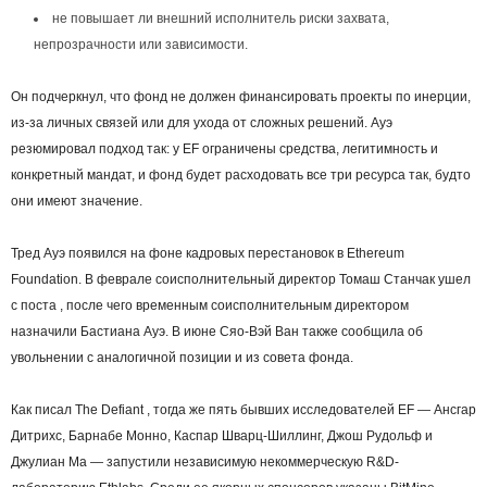
не повышает ли внешний исполнитель риски захвата,
непрозрачности или зависимости.
Он подчеркнул, что фонд не должен финансировать проекты по инерции,
из-за личных связей или для ухода от сложных решений. Ауэ
резюмировал подход так: у EF ограничены средства, легитимность и
конкретный мандат, и фонд будет расходовать все три ресурса так, будто
они имеют значение.
Тред Ауэ появился на фоне кадровых перестановок в Ethereum
Foundation. В феврале соисполнительный директор Томаш Станчак ушел
с поста , после чего временным соисполнительным директором
назначили Бастиана Ауэ. В июне Сяо-Вэй Ван также сообщила об
увольнении с аналогичной позиции и из совета фонда.
Как писал The Defiant , тогда же пять бывших исследователей EF — Ансгар
Дитрихс, Барнабе Монно, Каспар Шварц-Шиллинг, Джош Рудольф и
Джулиан Ма — запустили независимую некоммерческую R&D-