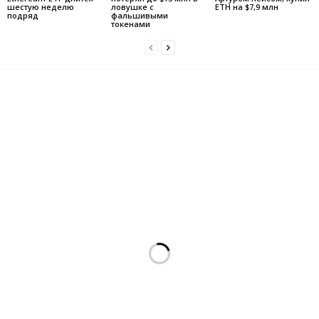
шестую неделю
ловушке с
ETH на $7,9 млн
подряд
фальшивыми
токенами