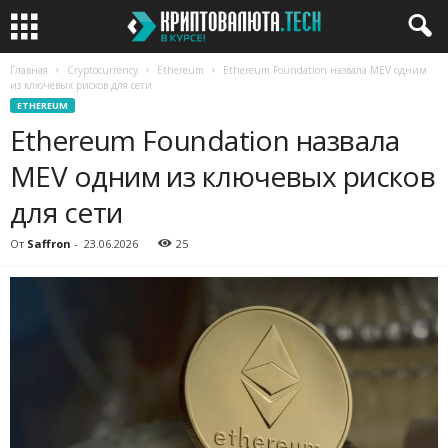
Главная
Cryptocurrency
Ethereum
Ethereum Foundation назвала MEV одним
из ключевых рисков для сети
ETHEREUM
Ethereum Foundation назвала
MEV одним из ключевых рисков
для сети
От
Saffron
-
23.06.2026
25