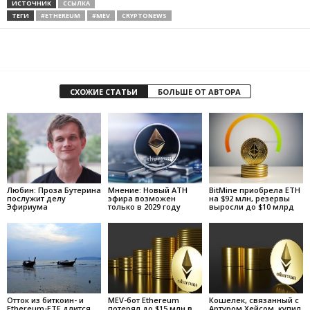
ИСТОЧНИК
ССЫЛКА
ТЕГИ
#ETHEREUM
#MEV
CRYPTONEWS
СХОЖИЕ СТАТЬИ
БОЛЬШЕ ОТ АВТОРА
Любин: Проза Бутерина
Мнение: Новый ATH
BitMine приобрела ETH
послужит делу
эфира возможен
на $92 млн, резервы
Эфириума
только в 2029 году
выросли до $10 млрд
Отток из биткоин- и
MEV-бот Ethereum
Кошелек, связанный с
Ethereum-ETF длится
потерял до $15 млн в
Артуром Хейсом, купил