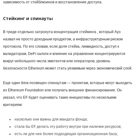
зависимость от стейблкоинов и восстановление доступа.
Стейкинг и спинауты
В треде отдельно затронута концентрация стейкинга , который Ауэ
назвал не просто доходным продуктом, а инфраструктурным риском
протокола. По его словам, если доля стейка, ликвидность, доступ к
валидаторам, DeFi-залоги и влияние на управление концентрируются
вокруг небольшого числа эмитентов или операторов, уровень
безопасности Ethereum может стать уязвимым через экономический слой.
Еще один блок посвящен спинаутам — проектам, которые могут выходить
из Ethereum Foundation или получать внешнее финансирование. Он
указал, что EF будет оценивать такие инициативы по нескольким
критериям:
насколько они важны для мандата фонда;
стала бы EF делать эту работу внутри при наличии ресурсов;
есть ли для нее более подходящая организационная база;