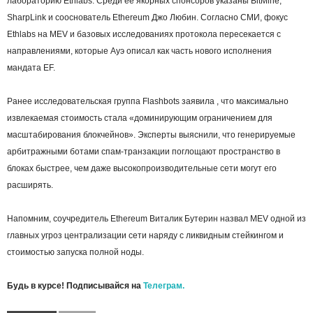
лабораторию Ethlabs. Среди ее якорных спонсоров указаны BitMine,
SharpLink и сооснователь Ethereum Джо Любин. Согласно СМИ, фокус
Ethlabs на MEV и базовых исследованиях протокола пересекается с
направлениями, которые Ауэ описал как часть нового исполнения
мандата EF.
Ранее исследовательская группа Flashbots заявила , что максимально
извлекаемая стоимость стала «доминирующим ограничением для
масштабирования блокчейнов». Эксперты выяснили, что генерируемые
арбитражными ботами спам-транзакции поглощают пространство в
блоках быстрее, чем даже высокопроизводительные сети могут его
расширять.
Напомним, соучредитель Ethereum Виталик Бутерин назвал MEV одной из
главных угроз централизации сети наряду с ликвидным стейкингом и
стоимостью запуска полной ноды.
Будь в курсе! Подписывайся на
Телеграм.