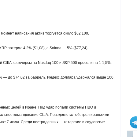
 момент написания актив торгуется около $62 100.
RP потерял 4,2% ($1,08), а Solana — 5% ($77,24).
й США: фьючерсы на Nasdaq 100 и S&P 500 просели на 1-1,5%.
% — до $74,02 за баррель. Индекс доллара удержался выше 100.
енных целей в Иране. Под удар попали системы ПВО и
альное командование США. Поводом стал обстрел иранскими
иве 7 июля. Среди пострадавших — катарские и саудовские