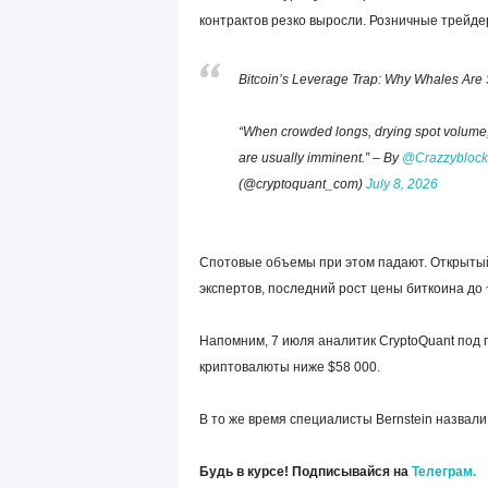
контрактов резко выросли. Розничные трейд
Bitcoin’s Leverage Trap: Why Whales Are 
“When crowded longs, drying spot volume, 
are usually imminent.” – By
@Crazzyblock
(@cryptoquant_com)
July 8, 2026
Спотовые объемы при этом падают. Открытый
экспертов, последний рост цены биткоина до 
Напомним, 7 июля аналитик CryptoQuant под
криптовалюты ниже $58 000.
В то же время специалисты Bernstein назвали
Будь в курсе! Подписывайся на
Телеграм.