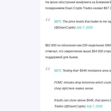
На фоне обострения конфликта на Ближнем В
псевдонимом Daan Crypto Trades назвал $67 
$BTC
The price levels that matter to me ri
(@DaanCrypto)
July 7, 2026
$62 800 он обозначил как 200-недельную SMA 
отмечал, что закрепление выше $64 000 откро
поддержкой для быков.
$BTC
Testing that~$64K resistance area ag
FOMC minutes drop tomorrow which could eas
chop right here makes sense.
If bulls can close above $64K, that open
Trades (@DaanCrypto)
July 7, 2026