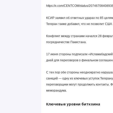
https://x.com/CENTCOM/status/2074670840893
КСИР заявил об ответных ударах по 85 целям 
Тегеран также добавил, что не позволит США
Конфликт между странами начался 28 февраля
посредничестве Пакистана.
17 июня стороны подписали «Исламабадский
дней для переговоров о финальном соглашен
С тех пор обе стороны неоднократно наруш
санкций — одну из ключевых уступок Тегерану
переговорщики могут продолжить контакты. Ф
меморандума.
Ключевые уровни биткоина