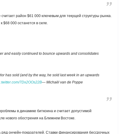
 считает район $61 000 ключевым для текущей структуры рынка.
к $68 000 останется в силе.
arlier and easily continued to bounce upwards and consolidates
aylor has sold (and by the way, he sold last week in an upwards
c.twitter.com/7Dx2OOs22B
— Michaël van de Poppe
 проблемы в динамике биткоина и считает допустимой
ле нового обострения на Ближнем Востоке.
а ряд ончейн-показателей. Ставки финансирования бессрочных