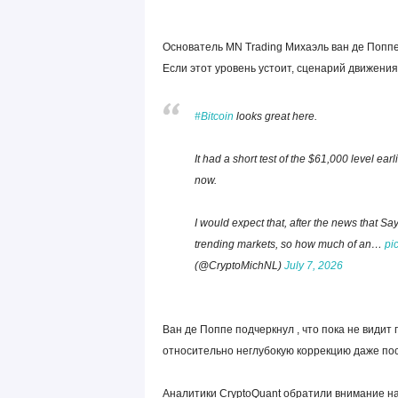
Основатель MN Trading Михаэль ван де Поппе
Если этот уровень устоит, сценарий движения 
#Bitcoin
looks great here.
It had a short test of the $61,000 level e
now.
I would expect that, after the news that S
trending markets, so how much of an…
pi
(@CryptoMichNL)
July 7, 2026
Ван де Поппе подчеркнул , что пока не видит
относительно неглубокую коррекцию даже пос
Аналитики CryptoQuant обратили внимание н