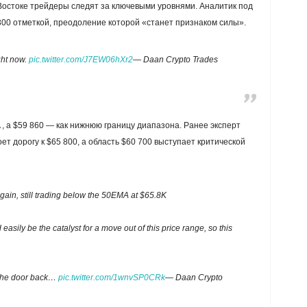
остоке трейдеры следят за ключевыми уровнями. Аналитик под
300 отметкой, преодоление которой «станет признаком силы».
ght now.
pic.twitter.com/J7EW06hXr2
— Daan Crypto Trades
, а $59 860 — как нижнюю границу диапазона. Ранее эксперт
ет дорогу к $65 800, а область $60 700 выступает критической
ain, still trading below the 50EMA at $65.8K
ily be the catalyst for a move out of this price range, so this
s the door back…
pic.twitter.com/1wnvSP0CRk
— Daan Crypto