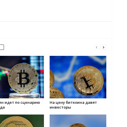
ин идет по сценарию
На цену биткоина давят
ода
инвесторы