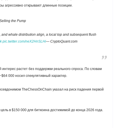
еры агрессивно открывают длинные позиции.
Selling the Pump
and whale distribution align, a local top and subsequent flush
k
pic.twitter.com/neX2HnSLHi
— CryptoQuant.com
 интерес растет без поддержки реального спроса. По словам
~$64 000 носил спекулятивный характер.
 псевдонимом TheChessOnChain указал на риск падения первой
 цель в $150 000 для биткоина достижимой до конца 2026 года.