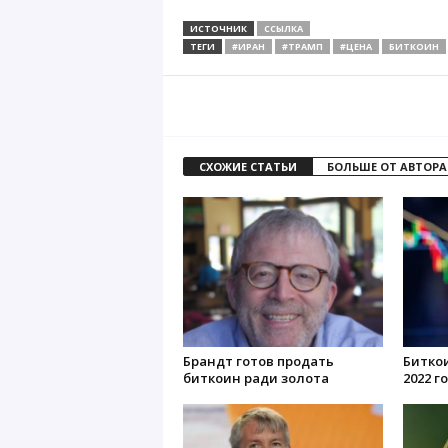
ИСТОЧНИК
ССЫЛКА
ТЕГИ
#ИРАН
#ТРАМП
#ЦЕНА
БИТКОИН
СХОЖИЕ СТАТЬИ
БОЛЬШЕ ОТ АВТОРА
Брандт готов продать
Битко
биткоин ради золота
2022 г