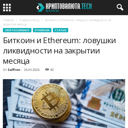
Главная
Cryptocurrency
Биткоин и Ethereum: ловушки ликвидности на
закрытии месяца
CRYPTOCURRENCY
ETHEREUM
СТАТЬИ
Биткоин и Ethereum: ловушки
ликвидности на закрытии
месяца
От
Saffron
-
26.05.2026
43