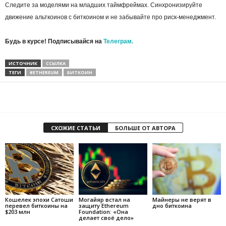
Следите за моделями на младших таймфреймах. Синхронизируйте
движение альткоинов с биткоином и не забывайте про риск-менеджмент.
Будь в курсе! Подписывайся на
Телеграм.
ИСТОЧНИК
ССЫЛКА
ТЕГИ
#ETHEREUM
БИТКОИН
СХОЖИЕ СТАТЬИ
БОЛЬШЕ ОТ АВТОРА
Кошелек эпохи Сатоши
Могайяр встал на
Майнеры не верят в
перевел биткоины на
защиту Ethereum
дно биткоина
$203 млн
Foundation: «Она
делает своё дело»