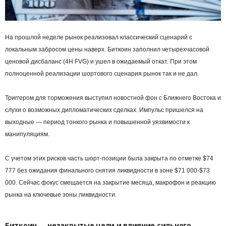
На прошлой неделе рынок реализовал классический сценарий с
локальным забросом цены наверх. Биткоин заполнил четырехчасовой
ценовой дисбаланс (4H FVG) и ушел в ожидаемый откат. При этом
полноценной реализации шортового сценария рынок так и не дал.
Триггером для торможения выступил новостной фон с Ближнего Востока и
слухи о возможных дипломатических сделках. Импульс пришелся на
выходные ― период тонкого рынка и повышенной уязвимости к
манипуляциям.
С учетом этих рисков часть шорт-позиции была закрыта по отметке $74
777 без ожидания финального снятия ликвидности в зоне $71 000-$73
000. Сейчас фокус смещается на закрытие месяца, макрофон и реакцию
рынка на ключевые зоны ликвидности.
Биткоин ― незакрытые цели и влияние сильного