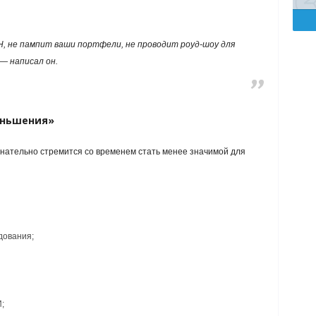
H, не пампит ваши портфели, не проводит роуд-шоу для
— написал он.
еньшения»
знательно стремится со временем стать менее значимой для
дования;
;