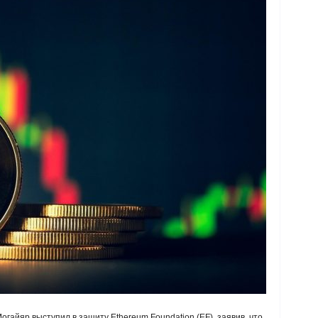
гайяр выступил в защиту Ethereum Foundation (EF), заявив, что