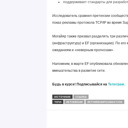
поддерживает стандарты для разработ
Исследователь сравнил претензии сообщества 
показ рекламы протокола TCP/IP во время Sup
Могайяр также призвал разделять три различ
(инфраструктуру) и EF (организацию). По ег
ожиданиям и «неверным прогнозам».
Напомним, в марте EF опубликовала обновле
вмешательства в развитие сети.
Будь в курсе! Подписывайся на
Телеграм.
ИСТОЧНИК
ССЫЛКА
ТЕГИ
#ETHEREUM
#ETHEREUMFOUNDATION