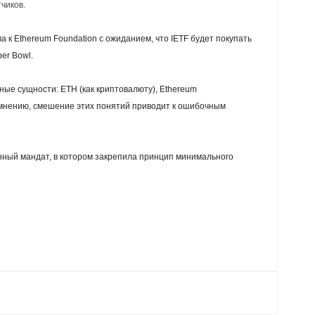
чиков.
к Ethereum Foundation с ожиданием, что IETF будет покупать
er Bowl.
ные сущности: ETH (как криптовалюту), Ethereum
о мнению, смешение этих понятий приводит к ошибочным
нный мандат, в котором закрепила принцип минимального