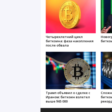
Четырехлетний цикл
Новогр
биткоина: фаза накопления
биткои
после обвала
Трамп объявил о сделке с
Сложн
Ираном: биткоин взлетел
битко
выше $65 000
рекорд