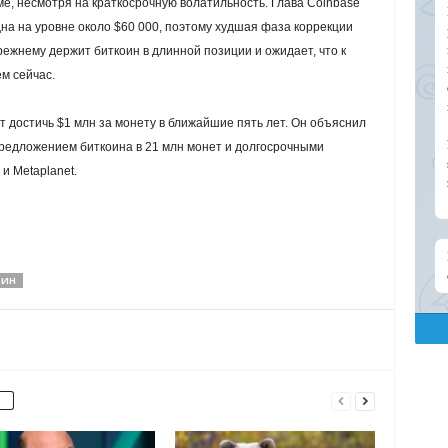
, несмотря на краткосрочную волатильность. Глава Coinbase
дна на уровне около $60 000, поэтому худшая фаза коррекции
режнему держит биткоин в длинной позиции и ожидает, что к
ем сейчас.
ет достичь $1 млн за монету в ближайшие пять лет. Он объяснил
редложением биткоина в 21 млн монет и долгосрочными
и Metaplanet.
ОИН