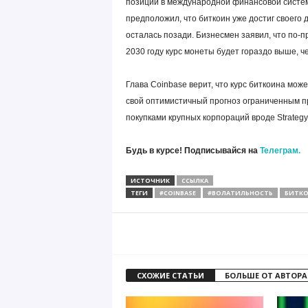
позиции в международной финансовой системе
предположил, что биткоин уже достиг своего 
осталась позади. Бизнесмен заявил, что по-п
2030 году курс монеты будет гораздо выше, ч
Глава Coinbase верит, что курс биткоина мож
свой оптимистичный прогноз ограниченным п
покупками крупных корпораций вроде Strategy 
Будь в курсе! Подписывайся на
Телеграм.
ИСТОЧНИК
ССЫЛКА
ТЕГИ
#COINBASE
#ВОЛАТИЛЬНОСТЬ
БИТК
СХОЖИЕ СТАТЬИ
БОЛЬШЕ ОТ АВТОРА