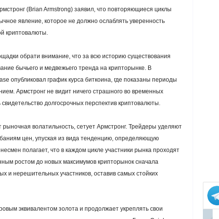
мстронг (Brian Armstrong) заявил, что повторяющиеся циклы
ычное явление, которое не должно ослаблять уверенность
ой криптовалюты.
ощадки обрати внимание, что за всю историю существования
ние бычьего и медвежьего тренда на крипторынке. В
ase опубликовал график курса биткоина, где показаны периоды
ием. Армстронг не видит ничего страшного во временных
ь свидетельство долгосрочных перспектив криптовалюты.
 рыночная волатильность, сетует Армстронг. Трейдеры уделяют
баниям цен, упуская из вида тенденцию, определяющую
несмен полагает, что в каждом цикле участники рынка проходят
анным ростом до новых максимумов крипторынок сначала
ых и нерешительных участников, оставив самых стойких
фровым эквивалентом золота и продолжает укреплять свои