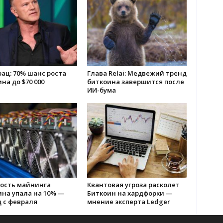
ац: 70% шанс роста
Глава Relai: Медвежий тренд
на до $70 000
биткоина завершится после
ИИ-бума
ость майнинга
Квантовая угроза расколет
ина упала на 10% —
Биткоин на хардфорки —
 с февраля
мнение эксперта Ledger