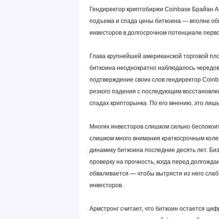
Гендиректор криптобиржи Coinbase Брайан Ар
подъема и спада цены биткоина — вполне об
инвесторов в долгосрочном потенциале перв
Глава крупнейшей американской торговой пл
биткоина неоднократно наблюдалось чередова
подтверждение своих слов гендиректор Coinb
резкого падения с последующим восстановлен
спадах крипторынка. По его мнению, это лиш
Многих инвесторов слишком сильно беспокоит
слишком много внимания краткосрочным коле
динамику биткоина последние десять лет. Биз
проверку на прочность, когда перед долгожд
обваливается — чтобы вытрясти из него слаб
инвесторов.
Армстронг считает, что биткоин остается ци