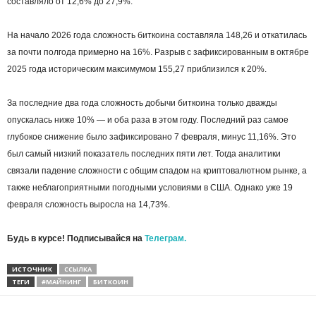
составляло от 12,6% до 27,9%.
На начало 2026 года сложность биткоина составляла 148,26 и откатилась
за почти полгода примерно на 16%. Разрыв с зафиксированным в октябре
2025 года историческим максимумом 155,27 приблизился к 20%.
За последние два года сложность добычи биткоина только дважды
опускалась ниже 10% — и оба раза в этом году. Последний раз самое
глубокое снижение было зафиксировано 7 февраля, минус 11,16%. Это
был самый низкий показатель последних пяти лет. Тогда аналитики
связали падение сложности с общим спадом на криптовалютном рынке, а
также неблагоприятными погодными условиями в США. Однако уже 19
февраля сложность выросла на 14,73%.
Будь в курсе! Подписывайся на
Телеграм.
ИСТОЧНИК
ССЫЛКА
ТЕГИ
#МАЙНИНГ
БИТКОИН