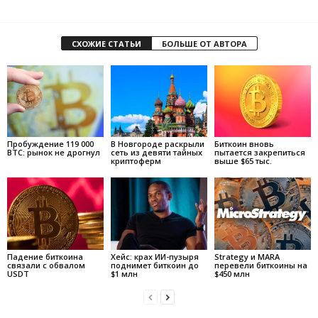
СХОЖИЕ СТАТЬИ
БОЛЬШЕ ОТ АВТОРА
Пробуждение 119 000
В Новгороде раскрыли
Биткоин вновь
BTC: рынок не дрогнул
сеть из девяти тайных
пытается закрепиться
криптоферм
выше $65 тыс.
Падение биткоина
Хейс: крах ИИ-пузыря
Strategy и MARA
связали с обвалом
поднимет биткоин до
перевели биткоины на
USDT
$1 млн
$450 млн