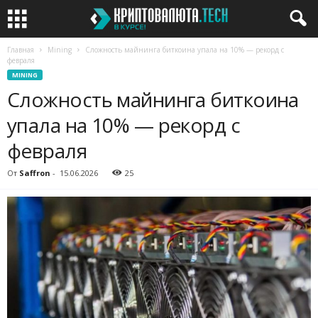
Главная
Mining
Сложность майнинга биткоина упала на 10% — рекорд с
февраля
MINING
Сложность майнинга биткоина
упала на 10% — рекорд с
февраля
От
Saffron
-
15.06.2026
25