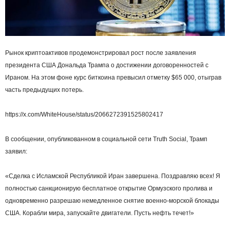
Рынок криптоактивов продемонстрировал рост после заявления
президента США Дональда Трампа о достижении договоренностей с
Ираном. На этом фоне курс биткоина превысил отметку $65 000, отыграв
часть предыдущих потерь.
https://x.com/WhiteHouse/status/2066272391525802417
В сообщении, опубликованном в социальной сети Truth Social, Трамп
заявил:
«Сделка с Исламской Республикой Иран завершена. Поздравляю всех! Я
полностью санкционирую бесплатное открытие Ормузского пролива и
одновременно разрешаю немедленное снятие военно-морской блокады
США. Корабли мира, запускайте двигатели. Пусть нефть течет!»