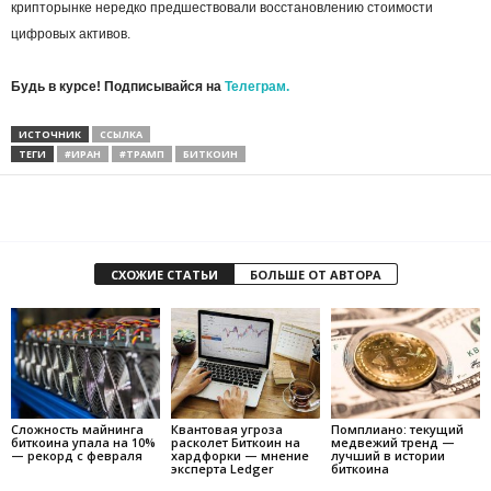
крипторынке нередко предшествовали восстановлению стоимости
цифровых активов.
Будь в курсе! Подписывайся на
Телеграм.
ИСТОЧНИК
ССЫЛКА
ТЕГИ
#ИРАН
#ТРАМП
БИТКОИН
СХОЖИЕ СТАТЬИ
БОЛЬШЕ ОТ АВТОРА
Сложность майнинга
Квантовая угроза
Помплиано: текущий
биткоина упала на 10%
расколет Биткоин на
медвежий тренд —
— рекорд с февраля
хардфорки — мнение
лучший в истории
эксперта Ledger
биткоина