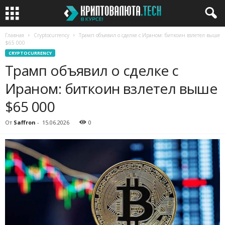
Главная
Cryptocurrency
Трамп объявил о сделке с Ираном: биткоин взлетел выше
$65 000
CRYPTOCURRENCY
Трамп объявил о сделке с
Ираном: биткоин взлетел выше
$65 000
От
Saffron
-
15.06.2026
0