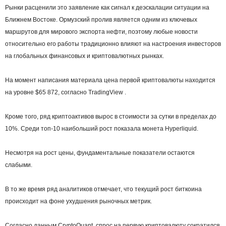
Рынки расценили это заявление как сигнал к деэскалации ситуации на
Ближнем Востоке. Ормузский пролив является одним из ключевых
маршрутов для мирового экспорта нефти, поэтому любые новости
относительно его работы традиционно влияют на настроения инвесторов
на глобальных финансовых и криптовалютных рынках.
На момент написания материала цена первой криптовалюты находится
на уровне $65 872, согласно TradingView .
Кроме того, ряд криптоактивов вырос в стоимости за сутки в пределах до
10%. Среди топ-10 наибольший рост показала монета Hyperliquid.
Несмотря на рост цены, фундаментальные показатели остаются
слабыми.
В то же время ряд аналитиков отмечает, что текущий рост биткоина
происходит на фоне ухудшения рыночных метрик.
Согласно данным CryptoQuant, спрос на первую криптовалюту сократился