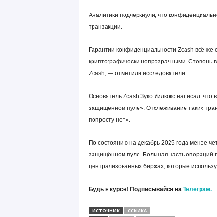
Аналитики подчеркнули, что конфиденциально
транзакции.
Гарантии конфиденциальности Zcash всё же 
криптографически непрозрачными. Степень ва
Zcash, — отметили исследователи.
Основатель Zcash Зуко Уилкокс написал, что
защищённом пуле». Отслеживание таких тран
попросту нет».
По состоянию на декабрь 2025 года менее че
защищённом пуле. Большая часть операций п
централизованных биржах, которые использу
Будь в курсе! Подписывайся на
Телеграм.
ИСТОЧНИК
ССЫЛКА