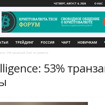
ЧЕТВЕРГ, АВГУСТ 6, 2026
О НАС
АТЬИ
ТРЕЙДИНГ
РОССИЯ
ЧАРТ
НОВИЧКАМ
igence: 53% транзакций Zcash не приватны
lligence: 53% транз
ны