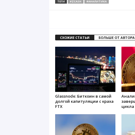
ТЕГИ
#ZCASH
#АНАЛИТИКА
СХОЖИЕ СТАТЬИ
БОЛЬШЕ ОТ АВТОРА
Glassnode: Биткоин в самой
Анали
долгой капитуляции с краха
завер
FTX
цикла