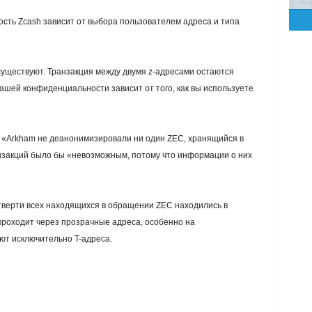
сть Zcash зависит от выбора пользователем адреса и типа
существуют. Транзакция между двумя z-адресами остаются
шей конфиденциальности зависит от того, как вы используете
 в «Arkham не деанонимизировали ни один ZEC, хранящийся в
закций было бы «невозможным, потому что информации о них
тверти всех находящихся в обращении ZEC находились в
роходит через прозрачные адреса, особенно на
ют исключительно T-адреса.