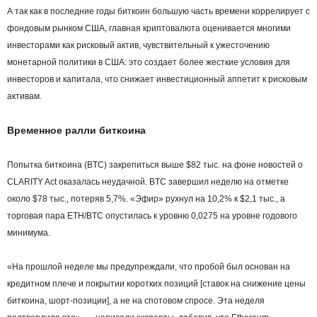
А так как в последние годы биткоин большую часть времени коррелирует с
фондовым рынком США, главная криптовалюта оценивается многими
инвесторами как рисковый актив, чувствительный к ужесточению
монетарной политики в США: это создает более жесткие условия для
инвесторов и капитала, что снижает инвестиционный аппетит к рисковым
активам.
Временное ралли биткоина
Попытка биткоина (BTC) закрепиться выше $82 тыс. на фоне новостей о
CLARITY Act оказалась неудачной. BTC завершил неделю на отметке
около $78 тыс., потеряв 5,7%. «Эфир» рухнул на 10,2% к $2,1 тыс., а
торговая пара ETH/BTC опустилась к уровню 0,0275 на уровне годового
минимума.
«На прошлой неделе мы предупреждали, что пробой был основан на
кредитном плече и покрытии коротких позиций [ставок на снижение цены
биткоина, шорт-позиции], а не на спотовом спросе. Эта неделя