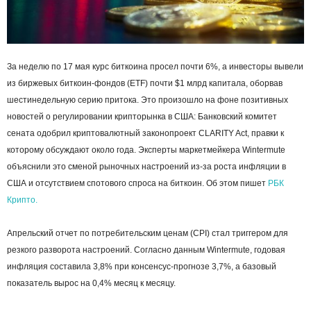
За неделю по 17 мая курс биткоина просел почти 6%, а инвесторы вывели
из биржевых биткоин-фондов (ETF) почти $1 млрд капитала, оборвав
шестинедельную серию притока. Это произошло на фоне позитивных
новостей о регулировании крипторынка в США: Банковский комитет
сената одобрил криптовалютный законопроект CLARITY Act, правки к
которому обсуждают около года. Эксперты маркетмейкера Wintermute
объяснили это сменой рыночных настроений из-за роста инфляции в
США и отсутствием спотового спроса на биткоин. Об этом пишет
РБК
Крипто.
Апрельский отчет по потребительским ценам (CPI) стал триггером для
резкого разворота настроений. Согласно данным Wintermute, годовая
инфляция составила 3,8% при консенсус-прогнозе 3,7%, а базовый
показатель вырос на 0,4% месяц к месяцу.