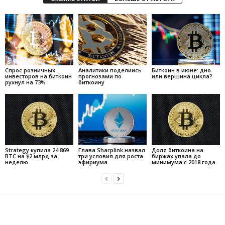
Спрос розничных
Аналитики поделиись
Биткоин в июне: дно
инвесторов на биткоин
прогнозами по
или вершина цикла?
рухнул на 73%
биткоину
Strategy купила 24 869
Глава Sharplink назвал
Доля биткоина на
BTC на $2 млрд за
три условия для роста
биржах упала до
неделю
эфириума
минимума с 2018 года