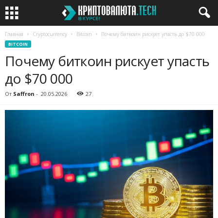
Главная
Cryptocurrency
Bitcoin
Почему биткоин рискует упасть до $70 000
BITCOIN
Почему биткоин рискует упасть
до $70 000
От
Saffron
-
20.05.2026
27