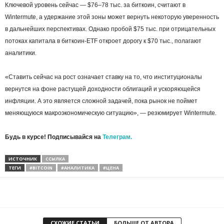
Ключевой уровень сейчас — $76–78 тыс. за биткоин, считают в
Wintermute, а удержание этой зоны может вернуть некоторую уверенность
в дальнейших перспективах. Однако пробой $75 тыс. при отрицательных
потоках капитала в биткоин-ETF откроет дорогу к $70 тыс., полагают
аналитики.
«Ставить сейчас на рост означает ставку на то, что институционалы
вернутся на фоне растущей доходности облигаций и ускоряющейся
инфляции. А это является сложной задачей, пока рынок не поймет
меняющуюся макроэкономическую ситуацию», — резюмирует Wintermute.
Будь в курсе! Подписывайся на
Телеграм.
ИСТОЧНИК
ССЫЛКА
ТЕГИ
#BITCOIN
#АНАЛИТИКА
#ЦЕНА
СХОЖИЕ СТАТЬИ
БОЛЬШЕ ОТ АВТОРА