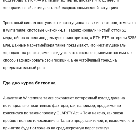
подтвердила это», — написали эксперты, добавив, что Ethereum
«неправильный актив для такой макроэкономической ситуации».
Тревожный сигнал поступил от институциональных инвесторов, отмечают
в Wintermute: спотовые биткоин-ETF зафиксировали чистый отток $1
млрд, оборвав шестинедельную серию притока, а ETH-ETF потеряли $255
млн. Данные маркетмейкера также показывают, что институционалы
«продают на росте», имея в виду то, что отскок воспринимается ими как
способ зафиксировать свои позиции, а не устойчивый тренд на
продолжительный рост.
Где дно курса биткоина
Аналитики Wintermute также сохраняют осторожный взгляд даже на
потенциально позитивные факторы, как, например, продвижение
консенсуса по законопроекту CLARITY Act: «Пока неясно, как закон
пройдет полное голосование в Палате представителей, и, возможно, его
принятие будет отложено на среднесрочную перспективу».