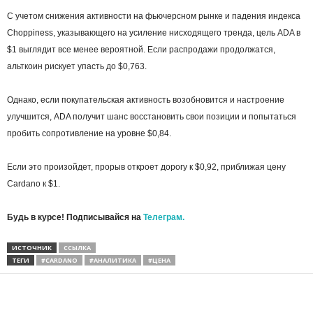
С учетом снижения активности на фьючерсном рынке и падения индекса
Choppiness, указывающего на усиление нисходящего тренда, цель ADA в
$1 выглядит все менее вероятной. Если распродажи продолжатся,
альткоин рискует упасть до $0,763.
Однако, если покупательская активность возобновится и настроение
улучшится, ADA получит шанс восстановить свои позиции и попытаться
пробить сопротивление на уровне $0,84.
Если это произойдет, прорыв откроет дорогу к $0,92, приближая цену
Cardano к $1.
Будь в курсе! Подписывайся на
Телеграм.
ИСТОЧНИК
ССЫЛКА
ТЕГИ
#CARDANO
#АНАЛИТИКА
#ЦЕНА