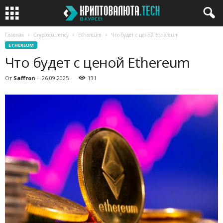
Главная
Cryptocurrency
Ethereum
Что будет с ценой Ethereum
ETHEREUM
Что будет с ценой Ethereum
От
Saffron
-
26.09.2025
131