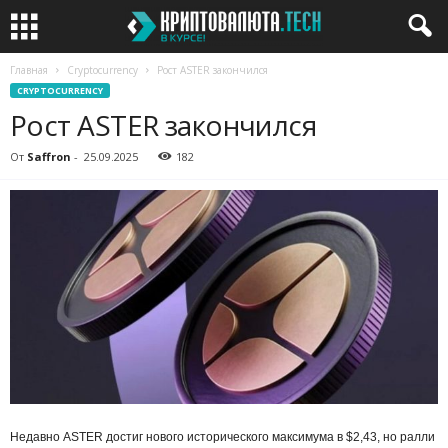
Главная
Cryptocurrency
Рост ASTER закончился
CRYPTOCURRENCY
Рост ASTER закончился
От
Saffron
-
25.09.2025
182
Недавно ASTER достиг нового исторического максимума в $2,43, но ралли