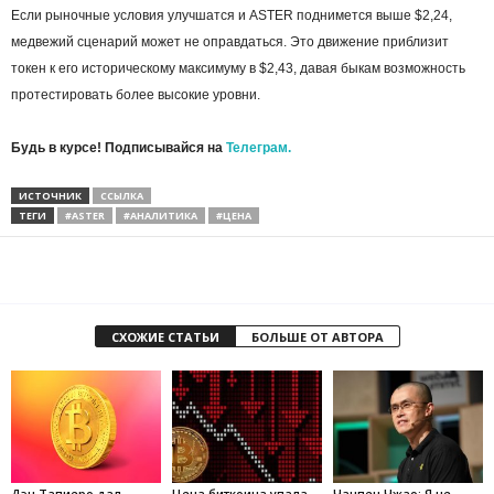
Если рыночные условия улучшатся и ASTER поднимется выше $2,24,
медвежий сценарий может не оправдаться. Это движение приблизит
токен к его историческому максимуму в $2,43, давая быкам возможность
протестировать более высокие уровни.
Будь в курсе! Подписывайся на
Телеграм.
ИСТОЧНИК
ССЫЛКА
ТЕГИ
#ASTER
#АНАЛИТИКА
#ЦЕНА
СХОЖИЕ СТАТЬИ
БОЛЬШЕ ОТ АВТОРА
Дэн Тапиеро дал
Цена биткоина упала
Чанпен Чжао: Я не