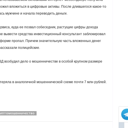
ожил вложиться в цифровые активы. После длившегося какое-то
ь мужчине и начала переводить деньги.
рвиса, куда ее позвал собеседник, растущие цифры дохода
тке вывести средства инвестиционный консультант заблокировал
тформе пропал. Причем значительную часть вложенных денег
 рассказали полицейские.
ВД возбудил дело о мошенничестве в особой крупном размере
еряла в аналогичной мошеннической схеме почти 7 млн рублей.
РИПТОМОШЕННИЧЕСТВО