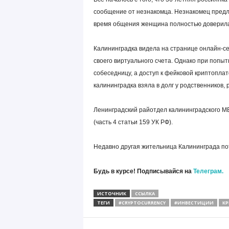
сообщение от незнакомца. Незнакомец предл
время общения женщина полностью доверилас
Калининградка видела на странице онлайн-се
своего виртуального счета. Однако при попы
собеседницу, а доступ к фейковой криптопла
калининградка взяла в долг у родственников,
Ленинградский райотдел калининградского М
(часть 4 статьи 159 УК РФ).
Недавно другая жительница Калининграда пот
Будь в курсе! Подписывайся на
Телеграм.
ИСТОЧНИК
ССЫЛКА
ТЕГИ
#CRYPTOCURRENCY
#ИНВЕСТИЦИИ
К