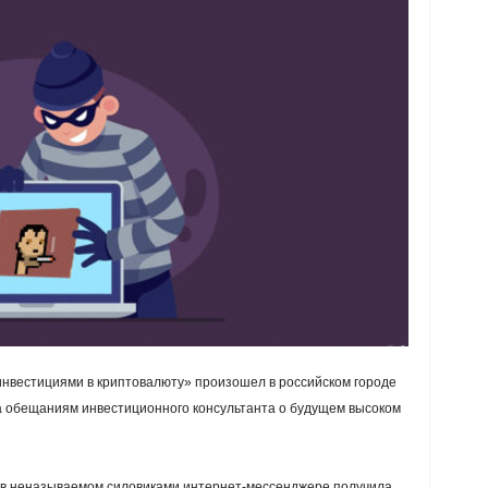
нвестициями в криптовалюту» произошел в российском городе
 обещаниям инвестиционного консультанта о будущем высоком
ка в неназываемом силовиками интернет-мессенджере получила