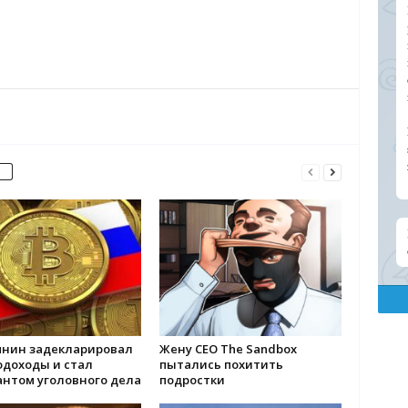
янин задекларировал
Жену CEO The Sandbox
одоходы и стал
пытались похитить
антом уголовного дела
подростки