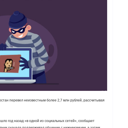
стан перевел неизвестным более 2,7 млн рублей, рассчитывая
шло год назад «в одной из социальных сетей», сообщает
ник сначала поддерживал общение с нижнекамцем, а затем