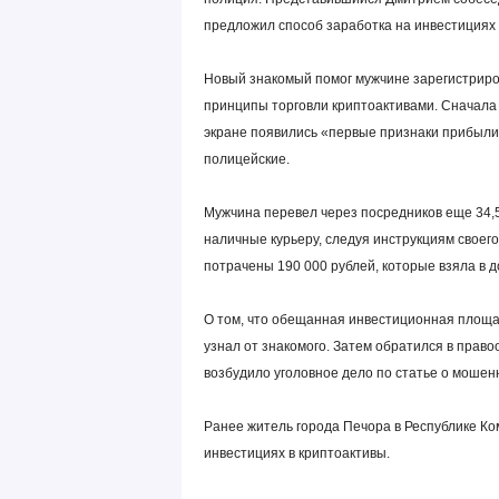
предложил способ заработка на инвестициях 
Новый знакомый помог мужчине зарегистрир
принципы торговли криптоактивами. Сначала ж
экране появились «первые признаки прибыли
полицейские.
Мужчина перевел через посредников еще 34,5
наличные курьеру, следуя инструкциям своег
потрачены 190 000 рублей, которые взяла в д
О том, что обещанная инвестиционная площа
узнал от знакомого. Затем обратился в право
возбудило уголовное дело по статье о мошен
Ранее житель города Печора в Республике Ко
инвестициях в криптоактивы.