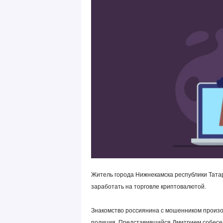
Житель города Нижнекамска республики Татар
заработать на торговле криптовалютой.
Знакомство россиянина с мошенником произо
полиция. Представившийся Дмитрием собесед