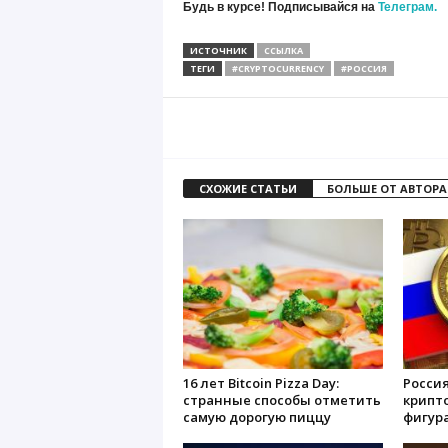
Будь в курсе! Подписывайся на
Телеграм.
ИСТОЧНИК
ССЫЛКА
ТЕГИ
#CRYPTOCURRENCY
#РОССИЯ
СХОЖИЕ СТАТЬИ
БОЛЬШЕ ОТ АВТОРА
16 лет Bitcoin Pizza Day:
Росси
странные способы отметить
крипт
самую дорогую пиццу
фигур