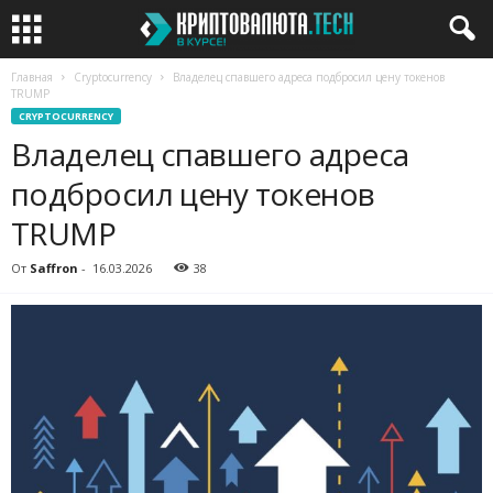
Главная
Cryptocurrency
Владелец спавшего адреса подбросил цену токенов
TRUMP
CRYPTOCURRENCY
Владелец спавшего адреса
подбросил цену токенов
TRUMP
От
Saffron
-
16.03.2026
38