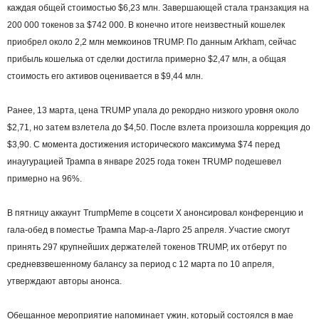
каждая общей стоимостью $6,23 млн. Завершающей стала транзакция на
200 000 токенов за $742 000. В конечно итоге неизвестный кошелек
приобрел около 2,2 млн мемкоинов TRUMP. По данным Arkham, сейчас
прибыль кошелька от сделки достигла примерно $2,47 млн, а общая
стоимость его активов оценивается в $9,44 млн.
Ранее, 13 марта, цена TRUMP упала до рекордно низкого уровня около
$2,71, но затем взлетела до $4,50. После взлета произошла коррекция до
$3,90. С момента достижения исторического максимума $74 перед
инаугурацией Трампа в январе 2025 года токен TRUMP подешевел
примерно на 96%.
В пятницу аккаунт TrumpMeme в соцсети X анонсировал конференцию и
гала‑обед в поместье Трампа Мар-а-Ларго 25 апреля. Участие смогут
принять 297 крупнейших держателей токенов TRUMP, их отберут по
средневзвешенному балансу за период с 12 марта по 10 апреля,
утверждают авторы анонса.
Обещанное мероприятие напоминает ужин, который состоялся в мае