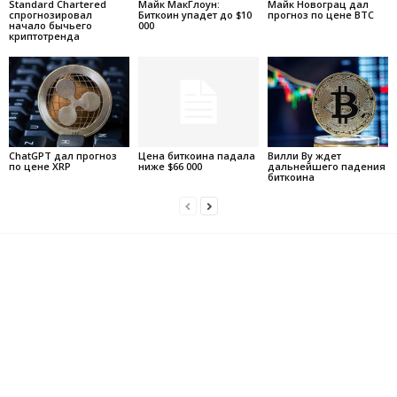
Standard Chartered
Майк МакГлоун:
Майк Новограц дал
спрогнозировал
Биткоин упадет до $10
прогноз по цене BTC
начало бычьего
000
криптотренда
ChatGPT дал прогноз
Цена биткоина падала
Вилли Ву ждет
по цене XRP
ниже $66 000
дальнейшего падения
биткоина