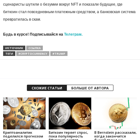
сценаристы шутили о безумии вокруг NFT и показали будущее, где
биткоин стал повседневным платежным средством, а банковская система
превратилась в скам.
Будь в курсе! Подписывайся на
Телеграм.
ИСТОЧНИК
ССЫЛКА
ТЕГИ
#CRYPTOCURRENCY
#TRUMP
СХОЖИЕ СТАТЬИ
БОЛЬШЕ ОТ АВТОРА
Криптоаналитик
Биткоин теряет спрос,
В Bernstein рассказали,
поделился прогнозом
пока популярность
когда закончится
по альткоинам
Ethereum растет
бычий тренд на