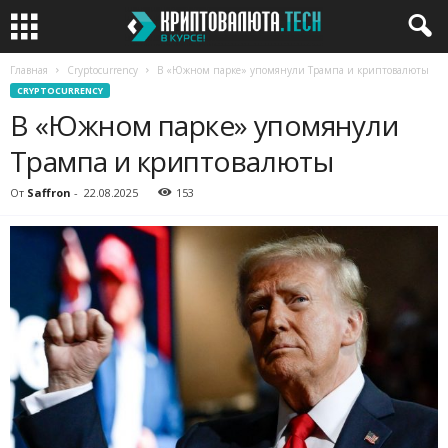
Главная
Cryptocurrency
В «Южном парке» упомянули Трампа и криптовалюты
CRYPTOCURRENCY
В «Южном парке» упомянули
Трампа и криптовалюты
От
Saffron
-
22.08.2025
153