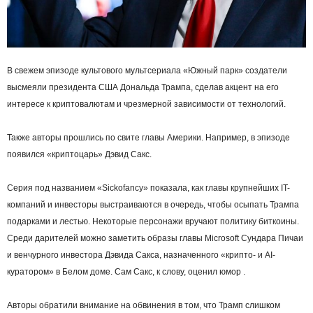
В свежем эпизоде культового мультсериала «Южный парк» создатели
высмеяли президента США Дональда Трампа, сделав акцент на его
интересе к криптовалютам и чрезмерной зависимости от технологий.
Также авторы прошлись по свите главы Америки. Например, в эпизоде
появился «криптоцарь» Дэвид Сакс.
Серия под названием «Sickofancy» показала, как главы крупнейших IT-
компаний и инвесторы выстраиваются в очередь, чтобы осыпать Трампа
подарками и лестью. Некоторые персонажи вручают политику биткоины.
Среди дарителей можно заметить образы главы Microsoft Сундара Пичаи
и венчурного инвестора Дэвида Сакса, назначенного «крипто- и AI-
куратором» в Белом доме. Сам Сакс, к слову, оценил юмор .
Авторы обратили внимание на обвинения в том, что Трамп слишком