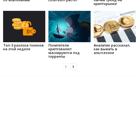
крипторынке
Топ-3 разлока токенов
Похитители
Аналитик рассказал,
на этой неделе
криптовалют
как выжить в
маскируются под
альтсезоне
торренты