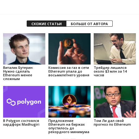
СХОЖИЕ СТАТЬИ
БОЛЬШЕ ОТ АВТОРА
Виталик Бутерин:
Комиссия за газ в сети
Трейдер лишился
Нужно сделать
Ethereum упала до
около $3 млн за 14
Ethereum менее
восьмилетнего уровня
часов
сложным
В Polygon состоялся
Предложение
Том Ли дал свой
хардфорк Madhugiri
Ethereum на биржах
прогноз по Ethereum
опустилось до
рекордного минимума