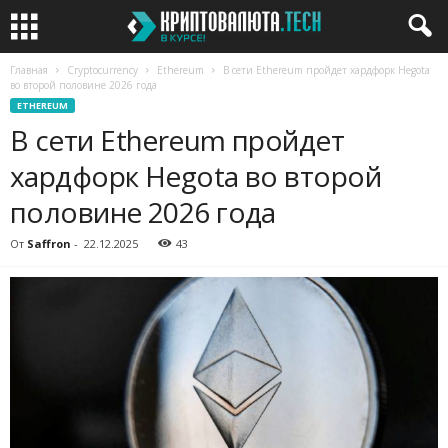
Главная
Cryptocurrency
Ethereum
В сети Ethereum пройдет хардфорк Hegota
во второй половине 2026 года
ETHEREUM
В сети Ethereum пройдет
хардфорк Hegota во второй
половине 2026 года
От
Saffron
-
22.12.2025
43