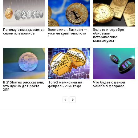
Почему откладывается
Экономист: Биткоин —
Золото и серебро
сезон альткоинов
уже не криптовалюта
обновили
исторические
максимумы
В 21Shares рассказали,
Топ-3 мемкоина на
Что будет с ценой
что нужно для роста
февраль 2026 года
Solana в феврале
XRP