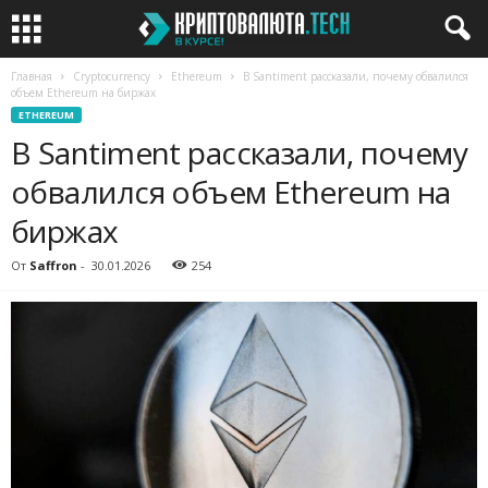
Главная
Cryptocurrency
Ethereum
В Santiment рассказали, почему обвалился
объем Ethereum на биржах
ETHEREUM
В Santiment рассказали, почему
обвалился объем Ethereum на
биржах
От
Saffron
-
30.01.2026
254