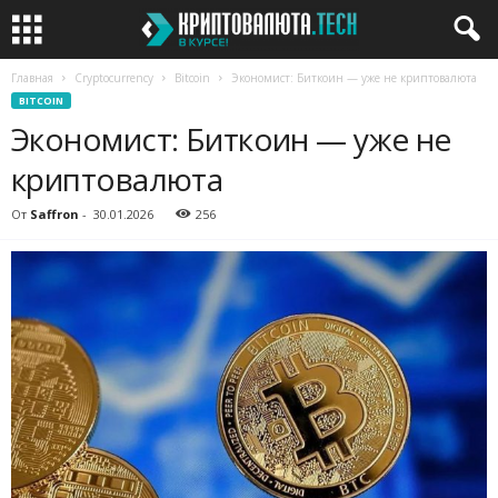
Главная
Cryptocurrency
Bitcoin
Экономист: Биткоин — уже не криптовалюта
BITCOIN
Экономист: Биткоин — уже не
криптовалюта
От
Saffron
-
30.01.2026
256