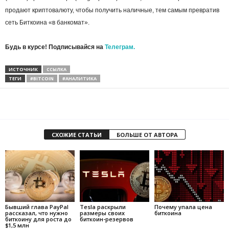
продают криптовалюту, чтобы получить наличные, тем самым превратив
сеть Биткоина «в банкомат».
Будь в курсе! Подписывайся на
Телеграм.
ИСТОЧНИК
ССЫЛКА
ТЕГИ
#BITCOIN
#АНАЛИТИКА
СХОЖИЕ СТАТЬИ
БОЛЬШЕ ОТ АВТОРА
Бывший глава PayPal
Tesla раскрыли
Почему упала цена
рассказал, что нужно
размеры своих
биткоина
биткоину для роста до
биткоин-резервов
$1,5 млн