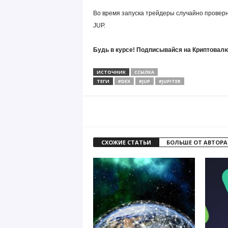
Во время запуска трейдеры случайно провер
JUP.
Будь в курсе! Подписывайся на Криптовалю
ИСТОЧНИК
ССЫЛКА
ТЕГИ
#DEX
#JUP
#JUPITER
СХОЖИЕ СТАТЬИ
БОЛЬШЕ ОТ АВТОРА