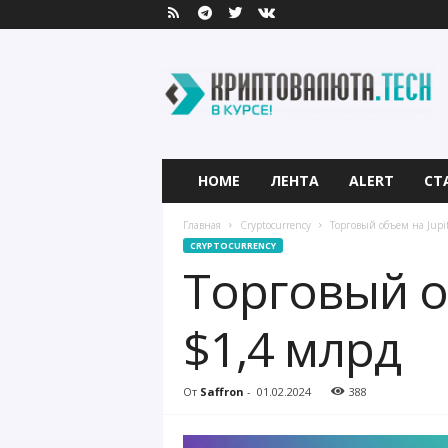
К
р
и
п
т
о
в
HOME
ЛЕНТА
ALERT
СТ
а
л
Главная
Cryptocurrency
Торговый объем на Jupi
ю
CRYPTOCURRENCY
т
Торговый о
а
.
T
$1,4 млрд
e
c
h
От
Saffron
-
01.02.2024
388