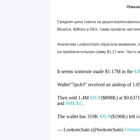
Показа
Средняя цена токена на децентрализованных 
Binance, Bitfinex и OKX, также провели листи
Аналитики Lookonchain обратили внимание, 
на приблизительную сумму $1,17 млн. Часть 
It seems someone made $1.17M in the
$J
Wallet"7poJrJ" received an airdrop of 1
Then sold 1.4M
$JUP
($898K) at $0.637
and
#MEXC
.
The wallet has 319K
$JUP
($196K) left c
— Lookonchain (@lookonchain)
Februar