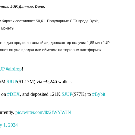
тели JUP. Данные: Dune.
биржах составляет $0,61. Популярные CEX вроде Bybit,
нг монеты.
что один предполагаемый аирдропхантер получил 1,85 млн JUP
монет он уже продал или обменял на торговых платформах.
UP
#airdrop
!
.85M
$JUP
($1.17M) via ~9,246 wallets.
1 on
#DEX
, and deposited 121K
$JUP
($77K) to
#Bybit
urrently.
pic.twitter.com/llz2fWYWJN
y 1, 2024