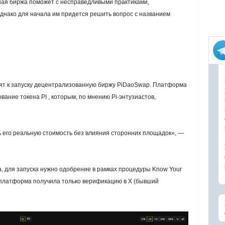
ная биржа поможет с несправедливыми практиками,
нако для начала им придется решить вопрос с названием
вят к запуску децентрализованную биржу PiDaoSwap. Платформа
ание токена PI , которым, по мнению Pi-энтузиастов,
ь его реальную стоимость без влияния сторонних площадок», —
, для запуска нужно одобрение в рамках процедуры Know Your
а платформа получила только верификацию в Х (бывший