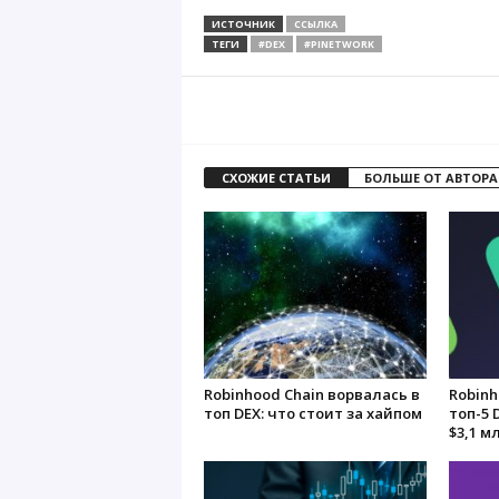
ИСТОЧНИК
ССЫЛКА
ТЕГИ
#DEX
#PINETWORK
СХОЖИЕ СТАТЬИ
БОЛЬШЕ ОТ АВТОРА
Robinhood Chain ворвалась в
Robinh
топ DEX: что стоит за хайпом
топ-5 
$3,1 м