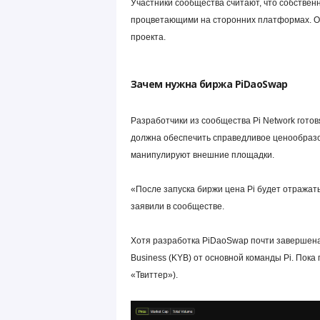
Участники сообщества считают, что собствен
процветающими на сторонних платформах. Од
проекта.
Зачем нужна биржа PiDaoSwap
Разработчики из сообщества Pi Network гото
должна обеспечить справедливое ценообразов
манипулируют внешние площадки.
«После запуска биржи цена Pi будет отражат
заявили в сообществе.
Хотя разработка PiDaoSwap почти завершена
Business (KYB) от основной команды Pi. Пок
«Твиттер»).