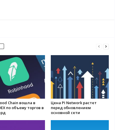
ood Chain вошла в
Цена PI Network растет
DEX по объему торгов в
перед обновлением
лрд
основной сети