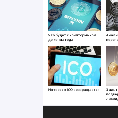
Что будет с крипторынком
Анали
до конца года
персп
Интерес к ICO возвращается
3 альт
подве
ликви