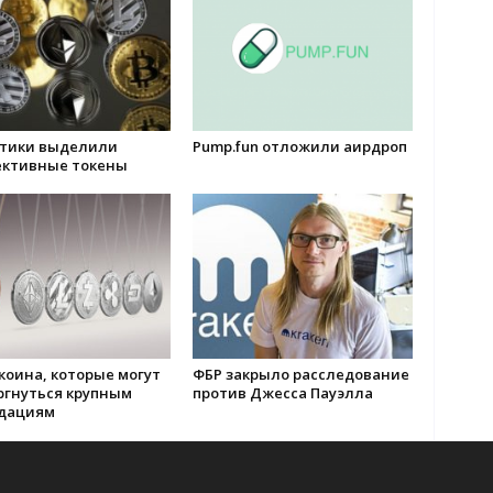
тики выделили
Pump.fun отложили аирдроп
ективные токены
коина, которые могут
ФБР закрыло расследование
ргнуться крупным
против Джесса Пауэлла
дациям