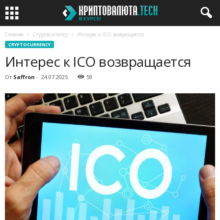
Главная
Cryptocurrency
Интерес к ICO возвращается
CRYPTOCURRENCY
Интерес к ICO возвращается
От
Saffron
-
24.07.2025
59