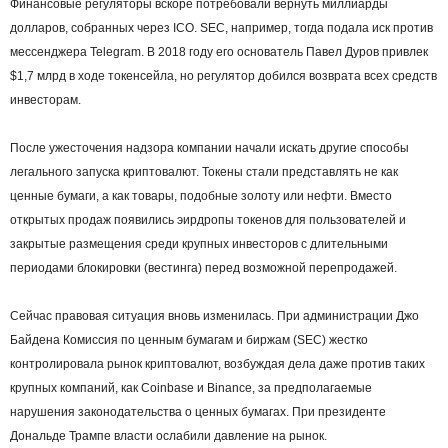
Финансовые регуляторы вскоре потребовали вернуть миллиарды
долларов, собранных через ICO. SEC, например, тогда подала иск против
мессенджера Telegram. В 2018 году его основатель Павел Дуров привлек
$1,7 млрд в ходе токенсейла, но регулятор добился возврата всех средств
инвесторам.
После ужесточения надзора компании начали искать другие способы
легального запуска криптовалют. Токены стали представлять не как
ценные бумаги, а как товары, подобные золоту или нефти. Вместо
открытых продаж появились эирдропы токенов для пользователей и
закрытые размещения среди крупных инвесторов с длительными
периодами блокировки (вестинга) перед возможной перепродажей.
Сейчас правовая ситуация вновь изменилась. При администрации Джо
Байдена Комиссия по ценным бумагам и биржам (SEC) жестко
контролировала рынок криптовалют, возбуждая дела даже против таких
крупных компаний, как Coinbase и Binance, за предполагаемые
нарушения законодательства о ценных бумагах. При президенте
Дональде Трампе власти ослабили давление на рынок.