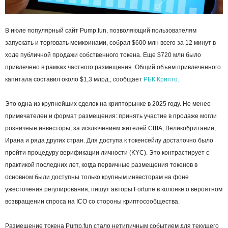
В июле популярный сайт Pump.fun, позволяющий пользователям
запускать и торговать мемкоинами, собрал $600 млн всего за 12 минут в
ходе публичной продажи собственного токена. Еще $720 млн было
привлечено в рамках частного размещения. Общий объем привлеченного
капитала составил около $1,3 млрд., сообщает
РБК Крипто.
Это одна из крупнейших сделок на крипторынке в 2025 году. Не менее
примечателен и формат размещения: принять участие в продаже могли
розничные инвесторы, за исключением жителей США, Великобритании,
Ирана и ряда других стран. Для доступа к токенсейлу достаточно было
пройти процедуру верификации личности (KYC). Это контрастирует с
практикой последних лет, когда первичные размещения токенов в
основном были доступны только крупным инвесторам на фоне
ужесточения регулирования, пишут авторы Fortune в колонке о вероятном
возвращении спроса на ICO со стороны криптосообщества.
Размещение токена Pump.fun стало нетипичным событием для текущего