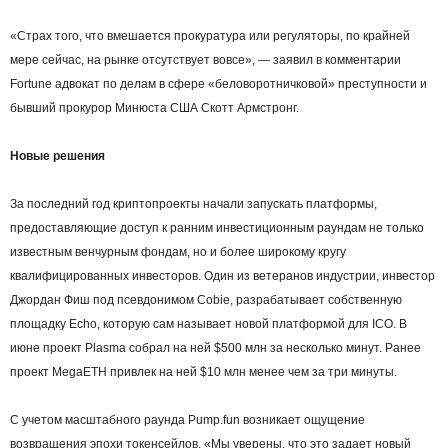
«Страх того, что вмешается прокуратура или регуляторы, по крайней
мере сейчас, на рынке отсутствует вовсе», — заявил в комментарии
Fortune адвокат по делам в сфере «беловоротничковой» преступности и
бывший прокурор Минюста США Скотт Армстронг.
Новые решения
За последний год криптопроекты начали запускать платформы,
предоставляющие доступ к ранним инвестиционным раундам не только
известным венчурным фондам, но и более широкому кругу
квалифицированных инвесторов. Один из ветеранов индустрии, инвестор
Джордан Фиш под псевдонимом Cobie, разрабатывает собственную
площадку Echo, которую сам называет новой платформой для ICO. В
июне проект Plasma собрал на ней $500 млн за несколько минут. Ранее
проект MegaETH привлек на ней $10 млн менее чем за три минуты.
С учетом масштабного раунда Pump.fun возникает ощущение
возвращения эпохи токенсейлов. «Мы уверены, что это задает новый