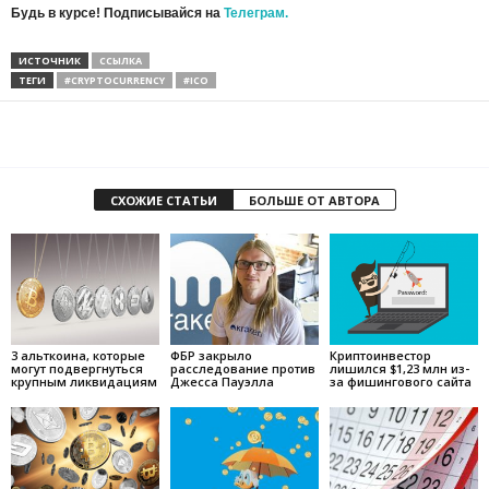
Будь в курсе! Подписывайся на
Телеграм.
ИСТОЧНИК
ССЫЛКА
ТЕГИ
#CRYPTOCURRENCY
#ICO
СХОЖИЕ СТАТЬИ
БОЛЬШЕ ОТ АВТОРА
3 альткоина, которые
ФБР закрыло
Криптоинвестор
могут подвергнуться
расследование против
лишился $1,23 млн из-
крупным ликвидациям
Джесса Пауэлла
за фишингового сайта