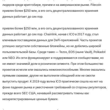
лидеров среди криптобирж, причем и на американском рынке. Filecoin
привлек более $250 млн, а его сеть децентрализованного хранения
данных работает до сих пор.
привлек более $250 млн, а его сеть децентрализованного хранения
данных работает до сих пор. Chainlink, начав с ICO в 2017 году, стал
ключевым поставщиком данных для DeFi-приложений. Часть проектов
успешно запустили собственные блокчейны, но не добились широкой
пользовательской базы. Среди таких — Tezos, EOS (ныне Vault), Polkadot
или NEO. Их сети функционируют и поддерживаются сообществами, но
не имеют значимой доли в розничном сегменте. При этом большинство
проектов исчезли или оказались нежизнеспособными. Многие оказались
прямыми скамами, другие не выполнили обещаний или не смогли
выпустить продукт. К 2019 году волна ICO практически сошла на нет на
фоне падения рынка и ужесточения требований со стороны регуляторов,
прежде всего SEC США, начавшей рассматривать токены как
незарегистрированные ценные бумаги.