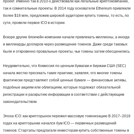
проект. Именно так в 2010-х действовали как легальные криптокомпании,
так и сомнительные проекты. В 2014 году основатели Ethereum привлекли
более $18 млн, предложив широкой аудитории купить токены, то есть, по
сути, провели первое ICO в истории.
Вскоре другие блокчейн-компании начали привлекать миллионы, а иногда
и миллиарды долларов через размещение токенов. Даже среди таковых
были и откровенно провальные проекты, чьи токены затем обесценились.
Неудивительно, что Комиссия по ценным бумагам и биржам США (SEC)
начала жестко пресекать такие практики, заявляя, что многие токены
фактически представляют собой ценные бумаги — финансовые активы,
подобные акциям или облигациям, которые подлежат обязательной
регистрации и раскрытию информации в соответствии с действующим
законодательством.
Эпоха ICO: как крипторынок пережил массовую токенизацию В 2017–2018
годах на крипторынке начался бум ICO — первичных размещений
токенов. Стартапы предлагали инвесторам купить собственные токены в