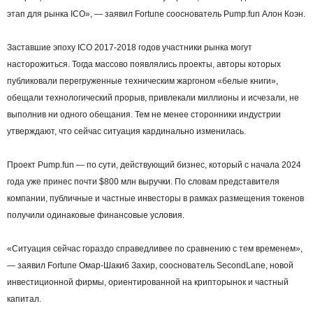
этап для рынка ICO», — заявил Fortune сооснователь Pump.fun Алон Коэн.
Заставшие эпоху ICO 2017-2018 годов участники рынка могут
насторожиться. Тогда массово появлялись проекты, авторы которых
публиковали перегруженные техническим жаргоном «белые книги»,
обещали технологический прорыв, привлекали миллионы и исчезали, не
выполнив ни одного обещания. Тем не менее сторонники индустрии
утверждают, что сейчас ситуация кардинально изменилась.
Проект Pump.fun — по сути, действующий бизнес, который с начала 2024
года уже принес почти $800 млн выручки. По словам представителя
компании, публичные и частные инвесторы в рамках размещения токенов
получили одинаковые финансовые условия.
«Ситуация сейчас гораздо справедливее по сравнению с тем временем»,
— заявил Fortune Омар-Шакиб Захир, сооснователь SecondLane, новой
инвестиционной фирмы, ориентированной на крипторынок и частный
капитал.