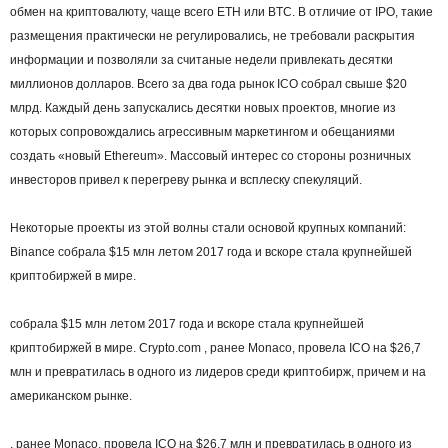
обмен на криптовалюту, чаще всего ETH или BTC. В отличие от IPO, такие
размещения практически не регулировались, не требовали раскрытия
информации и позволяли за считаные недели привлекать десятки
миллионов долларов. Всего за два года рынок ICO собрал свыше $20
млрд. Каждый день запускались десятки новых проектов, многие из
которых сопровождались агрессивным маркетингом и обещаниями
создать «новый Ethereum». Массовый интерес со стороны розничных
инвесторов привел к перегреву рынка и всплеску спекуляций.
Некоторые проекты из этой волны стали основой крупных компаний:
Binance собрала $15 млн летом 2017 года и вскоре стала крупнейшей
криптобиржей в мире.
собрала $15 млн летом 2017 года и вскоре стала крупнейшей
криптобиржей в мире. Crypto.com , ранее Monaco, провела ICO на $26,7
млн и превратилась в одного из лидеров среди криптобирж, причем и на
американском рынке.
, ранее Monaco, провела ICO на $26,7 млн и превратилась в одного из