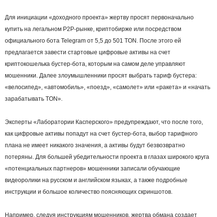
Для инициации «доходного проекта» жертву просят первоначально
купить на легальном P2P-рынке, криптобирже или посредством
официального бота Telegram от 5,5 до 501 TON. После этого ей
предлагается завести стартовые цифровые активы на счет
криптокошелька бустер-бота, которым на самом деле управляют
мошенники. Далее злоумышленники просят выбрать тариф бустера:
«велосипед», «автомобиль», «поезд», «самолет» или «ракета» и «начать
зарабатывать TON».
Эксперты «Лаборатории Касперского» предупреждают, что после того,
как цифровые активы попадут на счет бустер-бота, выбор тарифного
плана не имеет никакого значения, а активы будут безвозвратно
потеряны. Для большей убедительности проекта в глазах широкого круга
«потенциальных партнеров» мошенники записали обучающие
видеоролики на русском и английском языках, а также подробные
инструкции и большое количество поясняющих скриншотов.
Например, следуя инструкциям мошенников, жертва обмана создает