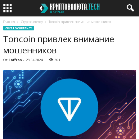
Главная
Cryptocurrency
Toncoin привлек внимание мошенников
CRYPTOCURRENCY
Toncoin привлек внимание
мошенников
От
Saffron
-
23.04.2024
301