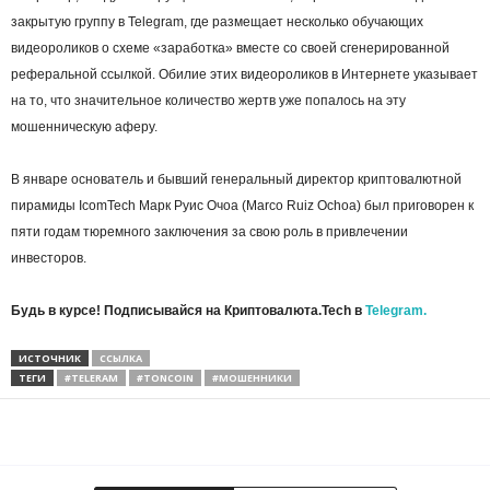
закрытую группу в Telegram, где размещает несколько обучающих
видеороликов о схеме «заработка» вместе со своей сгенерированной
реферальной ссылкой. Обилие этих видеороликов в Интернете указывает
на то, что значительное количество жертв уже попалось на эту
мошенническую аферу.
В январе основатель и бывший генеральный директор криптовалютной
пирамиды IcomTech Марк Руис Очоа (Marco Ruiz Ochoa) был приговорен к
пяти годам тюремного заключения за свою роль в привлечении
инвесторов.
Будь в курсе! Подписывайся на Криптовалюта.Tech в
Telegram.
ИСТОЧНИК
ССЫЛКА
ТЕГИ
#TELERAM
#TONCOIN
#МОШЕННИКИ