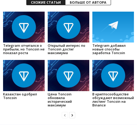
СХОЖИЕ СТАТЬИ
БОЛЬШЕ ОТ АВТОРА
Telegram отчитался о
Открытый интерес по
Telegram добавил
прибыли, но Toncoin не
Toncoin достиг
новые способы
показал роста
максимума
заработка Toncoin
Казахстан одобрил
Цена Toncoin
В криптосообществе
Toncoin
обновила
обсуждают возможный
исторический
листинг Toncoin на
максимум
Binance